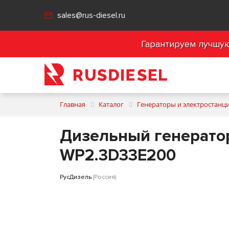
sales@rus-diesel.ru
Гарантируем лучшую 
Главная
Каталог
Генераторы и электростанц
Дизельный генератор
WP2.3D33E200
РусДизель
(Россия)