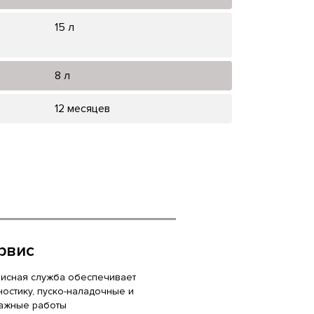
15 л
8 л
12 месяцев
рвис
исная служба обеспечивает
ностику, пуско-наладочные и
ажные работы