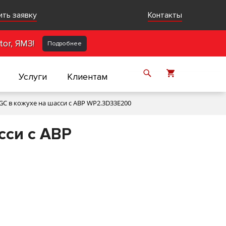
ить заявку
Контакты
or, ЯМЗ!
Подробнее
Услуги
Клиентам
C в кожухе на шасси с АВР WP2.3D33E200
сси с АВР