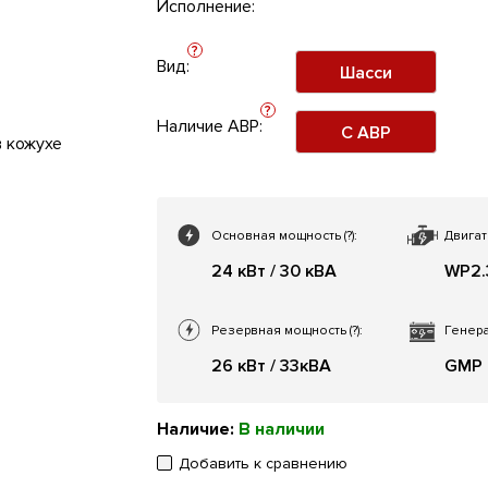
Исполнение:
?
Вид:
Шасси
?
Наличие АВР:
С АВР
Основная мощность
(?)
:
Двигат
24 кВт / 30 кВА
WP2.
Резервная мощность
(?)
:
Генера
26 кВт / 33кВА
GMP
Наличие:
В наличии
Добавить к сравнению