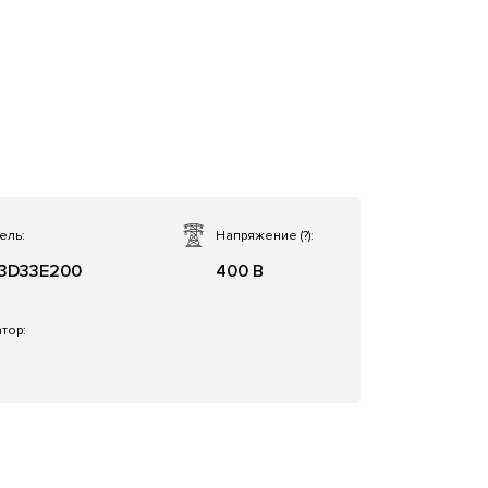
ель:
Напряжение
(?)
:
3D33E200
400 В
тор: