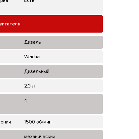
ерва
Есть
вигателя
Дизель
Weichai
Дизельный
2.3 л
4
щения
1500 об/мин
механический