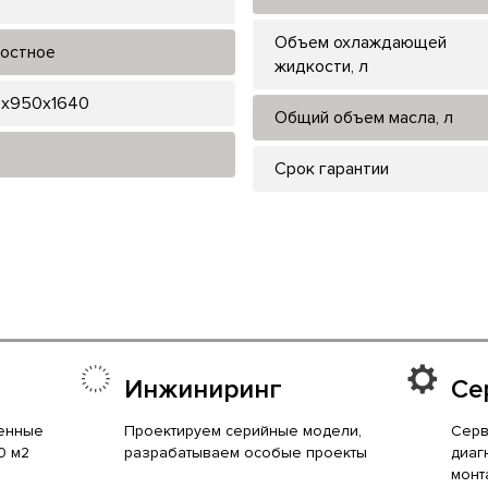
Объем охлаждающей
остное
жидкости, л
x950x1640
Общий объем масла, л
Срок гарантии
Инжиниринг
Се
енные
Проектируем серийные модели,
Серв
0 м2
разрабатываем особые проекты
диаг
монт