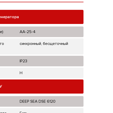
енератора
е)
AA-25-4
го
синхронный, бесщеточный
IP23
H
У
DEEP SEA DSE 6120