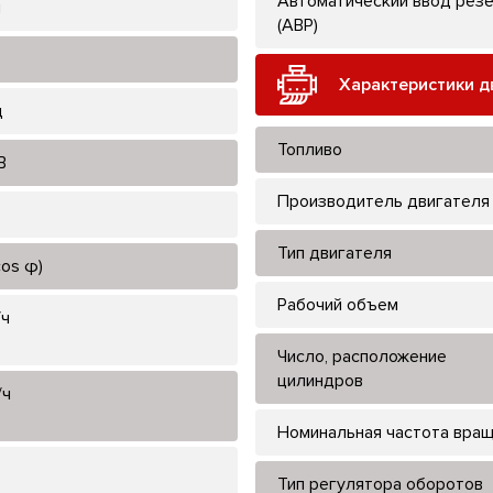
Автоматический ввод рез
л
(АВР)
Характеристики д
ц
Топливо
В
Производитель двигателя
Тип двигателя
cos φ)
Рабочий объем
/ч
Число, расположение
цилиндров
/ч
Номинальная частота вра
Тип регулятора оборотов