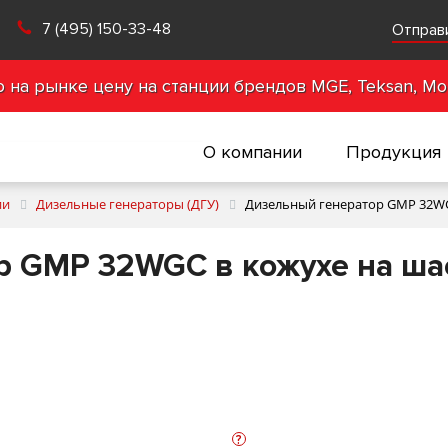
7 (495) 150-33-48
Отправ
на рынке цену на станции брендов MGE, Teksan, Mot
О компании
Продукция
ии
Дизельные генераторы (ДГУ)
Дизельный генератор GMP 32WG
 GMP 32WGC в кожухе на ша
?