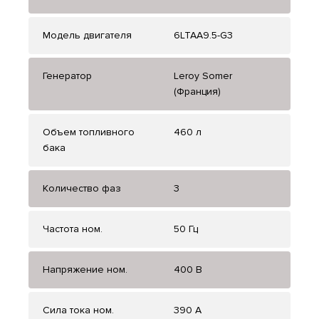
Модель двигателя
6LTAA9.5-G3
Генератор
Leroy Somer
(Франция)
Объем топливного
460 л
бака
Количество фаз
3
Частота ном.
50 Гц
Напряжение ном.
400 В
Сила тока ном.
390 А