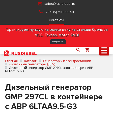
sales@rus-diesel.ru
7 (495) 150-33-48
Контакты
Гарантируем лучшую на рынке цену на станции брендов
MGE, Teksan, Motor, ЯМЗ!
Подробнее
Главная
Каталог
Генераторы и электростанции
Дизельные генераторы (ДГУ)
Дизельный генератор GMP 297CL в контейнере с АВР
6LTAA9.5-G3
О компании
Дизельный генератор
Продукция
GMP 297CL в контейнере
Услуги
с АВР 6LTAA9.5-G3