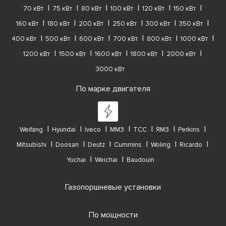
70 кВт
75 кВт
80 кВт
100 кВт
120 кВт
150 кВт
160 кВт
180 кВт
200 кВт
250 кВт
300 кВт
350 кВт
400 кВт
500 кВт
600 кВт
700 кВт
800 кВт
1000 кВт
1200 кВт
1500 кВт
1600 кВт
1800 кВт
2000 кВт
3000 кВт
По марке двигателя
Weifang
Hyundai
Iveco
ММЗ
ТСС
ЯМЗ
Perkins
Mitsubishi
Doosan
Deutz
Cummins
Woling
Ricardo
Yuchai
Weichai
Baudouin
Газопоршневые установки
По мощности