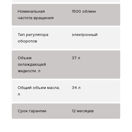
Номинальная
1500 об/мин
частота вращения
Тип регулятора
электронный
оборотов
Объем
37 л
охлаждающей
жидкости, л
Общий объем масла,
34 л
л
Срок гарантии
12 месяцев