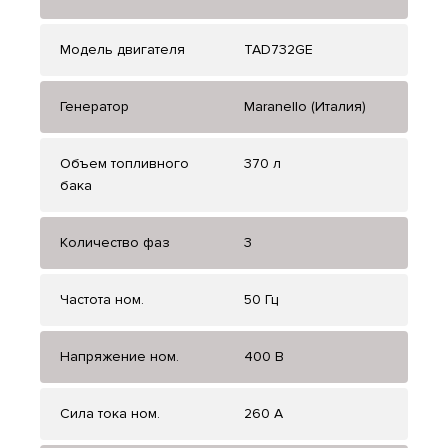
Модель двигателя
TAD732GE
Генератор
Maranello (Италия)
Объем топливного
370 л
бака
Количество фаз
3
Частота ном.
50 Гц
Напряжение ном.
400 В
Сила тока ном.
260 А