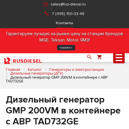
sales@rus-diesel.ru
7 (495) 150-33-48
Контакты
Гарантируем лучшую на рынке цену на станции брендов
MGE, Teksan, Motor, ЯМЗ!
Подробнее
Главная
Каталог
Генераторы и электростанции
Дизельные генераторы (ДГУ)
Дизельный генератор GMP 200VM в контейнере с АВР
TAD732GE
О компании
Дизельный генератор
Продукция
GMP 200VM в контейнере
Услуги
с АВР TAD732GE