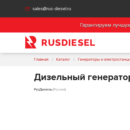
sales@rus-diesel.ru
Гарантируем лучшую 
Главная
Каталог
Генераторы и электростанц
Дизельный генератор
РусДизель
(Россия)