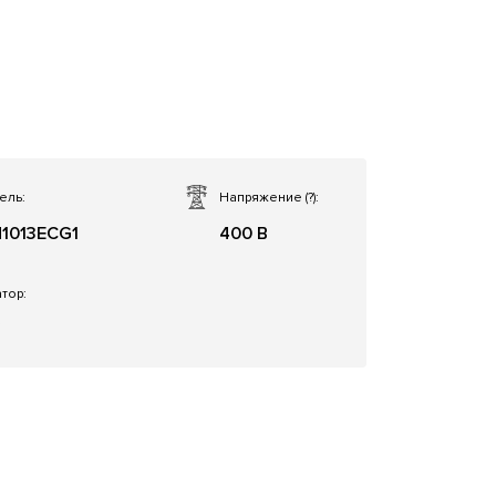
ель:
Напряжение
(?)
:
1013ECG1
400 В
тор:
f