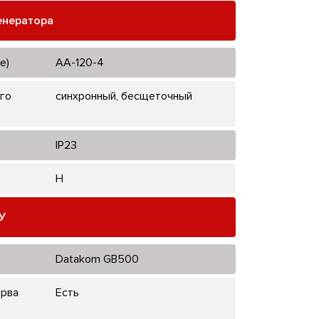
енератора
е)
AA-120-4
го
синхронный, бесщеточный
IP23
H
У
Datakom GB500
ерва
Есть