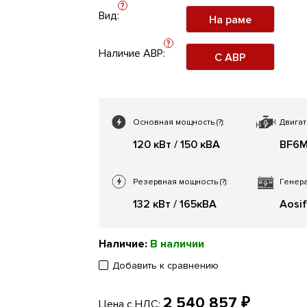
?
Вид:
На раме
?
Наличие АВР:
С АВР
Основная мощность
(?)
:
Двигат
120 кВт / 150 кВА
BF6M
Резервная мощность
(?)
:
Генера
132 кВт / 165кВА
Aosi
Наличие:
В наличии
Добавить к сравнению
2 540 857 ₽
Цена с НДС: