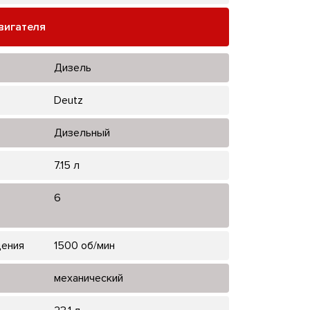
вигателя
Дизель
Deutz
Дизельный
7.15 л
6
щения
1500 об/мин
механический