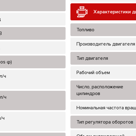
Характеристики д
ц
Топливо
В
Производитель двигателя
А
Тип двигателя
cos φ)
Рабочий объем
л/ч
Число, расположение
цилиндров
л/ч
Номинальная частота вра
л/ч
Тип регулятора оборотов