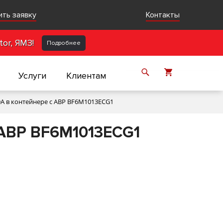
ить заявку
Контакты
or, ЯМЗ!
Подробнее
Услуги
Клиентам
A в контейнере с АВР BF6M1013ECG1
 АВР BF6M1013ECG1