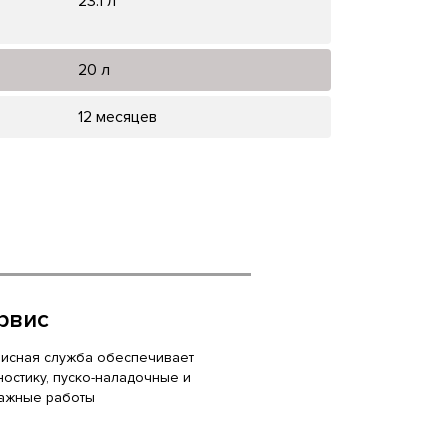
23.1 л
20 л
12 месяцев
рвис
исная служба обеспечивает
ностику, пуско-наладочные и
ажные работы