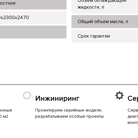
Объем охлаждающей
остное
жидкости, л
x2300x2470
Общий объем масла, л
Срок гарантии
Инжиниринг
Се
енные
Проектируем серийные модели,
Серв
0 м2
разрабатываем особые проекты
диаг
монт