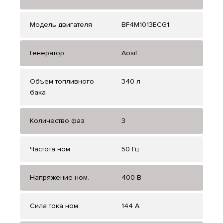
Модель двигателя
BF4M1013ECG1
Генератор
Aosif
Объем топливного
340 л
бака
Количество фаз
3
Частота ном.
50 Гц
Напряжение ном.
400 В
Сила тока ном.
144 А