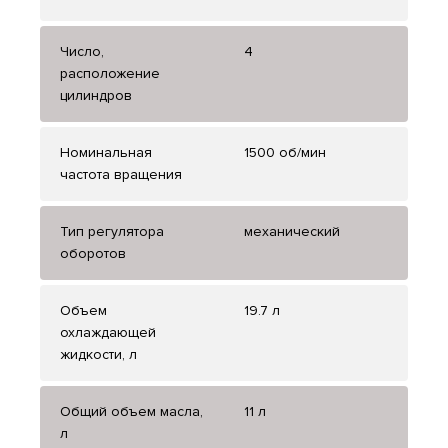
Число,
4
расположение
цилиндров
Номинальная
1500 об/мин
частота вращения
Тип регулятора
механический
оборотов
Объем
19.7 л
охлаждающей
жидкости, л
Общий объем масла,
11 л
л