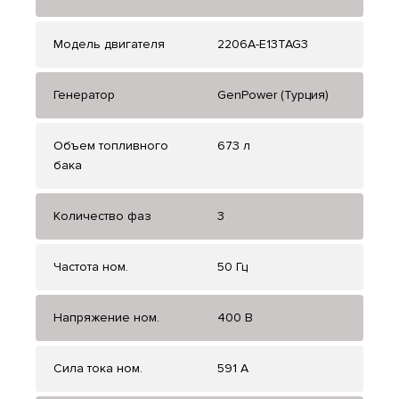
Модель двигателя
2206A-E13TAG3
Генератор
GenPower (Турция)
Объем топливного
673 л
бака
Количество фаз
3
Частота ном.
50 Гц
Напряжение ном.
400 В
Сила тока ном.
591 А