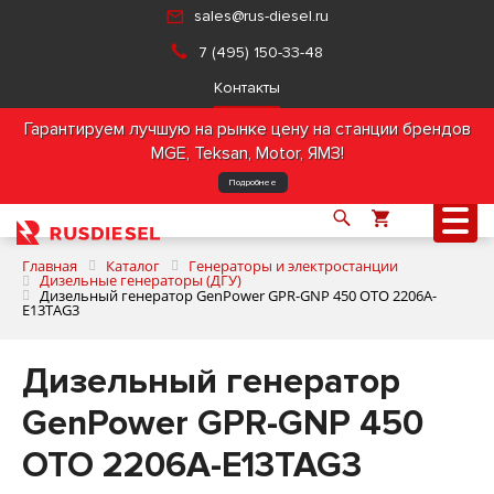
sales@rus-diesel.ru
7 (495) 150-33-48
Контакты
Гарантируем лучшую на рынке цену на станции брендов
MGE, Teksan, Motor, ЯМЗ!
Подробнее
Главная
Каталог
Генераторы и электростанции
Дизельные генераторы (ДГУ)
Дизельный генератор GenPower GPR-GNP 450 OTO 2206A-
E13TAG3
О компании
Дизельный генератор
Продукция
GenPower GPR-GNP 450
Услуги
OTO 2206A-E13TAG3