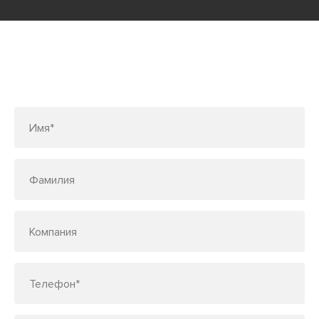
Заполните форму или позвоните
по телефону
7 (495) 150-33-48
Имя*
Фамилия
Компания
Телефон*