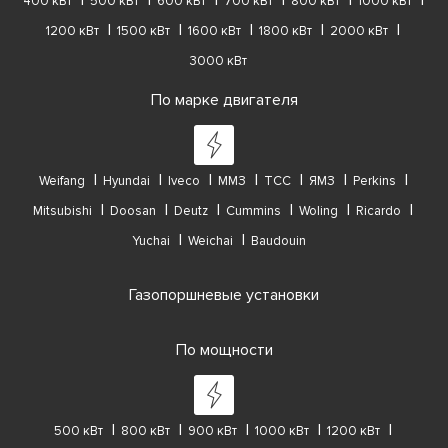
400 кВт
500 кВт
600 кВт
700 кВт
800 кВт
1000 кВт
1200 кВт
1500 кВт
1600 кВт
1800 кВт
2000 кВт
3000 кВт
По марке двигателя
Weifang
Hyundai
Iveco
ММЗ
ТСС
ЯМЗ
Perkins
Mitsubishi
Doosan
Deutz
Cummins
Woling
Ricardo
Yuchai
Weichai
Baudouin
Газопоршневые установки
По мощности
500 кВт
800 кВт
900 кВт
1000 кВт
1200 кВт