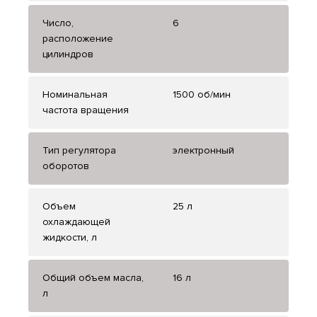
Число,
6
расположение
цилиндров
Номинальная
1500 об/мин
частота вращения
Тип регулятора
электронный
оборотов
Объем
25 л
охлаждающей
жидкости, л
Общий объем масла,
16 л
л