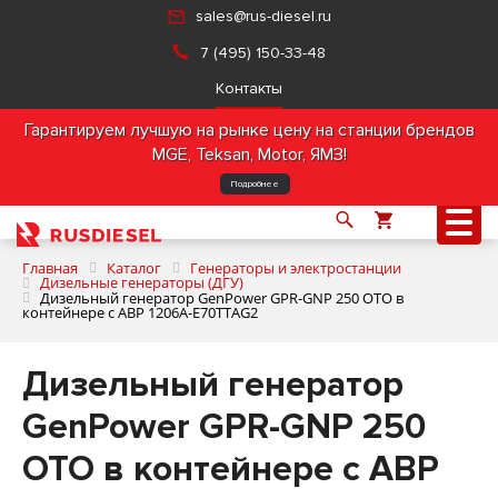
sales@rus-diesel.ru
7 (495) 150-33-48
Контакты
Гарантируем лучшую на рынке цену на станции брендов
MGE, Teksan, Motor, ЯМЗ!
Подробнее
Главная
Каталог
Генераторы и электростанции
Дизельные генераторы (ДГУ)
Дизельный генератор GenPower GPR-GNP 250 OTO в
контейнере с АВР 1206A-E70TTAG2
О компании
Дизельный генератор
Продукция
GenPower GPR-GNP 250
Услуги
OTO в контейнере с АВР