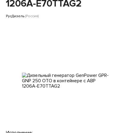
Клиентам
1206A-E70TTAG2
РусДизель
(Россия)
Исполнение: