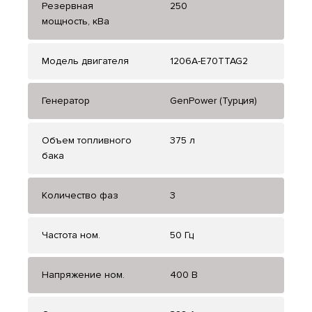
Резервная
250
мощность, кВа
Модель двигателя
1206A-E70TTAG2
Генератор
GenPower (Турция)
Объем топливного
375 л
бака
Количество фаз
3
Частота ном.
50 Гц
Напряжение ном.
400 В