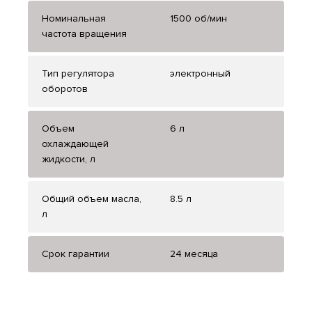
Номинальная
1500 об/мин
частота вращения
Тип регулятора
электронный
оборотов
Объем
6 л
охлаждающей
жидкости, л
Общий объем масла,
8.5 л
л
Срок гарантии
24 месяца