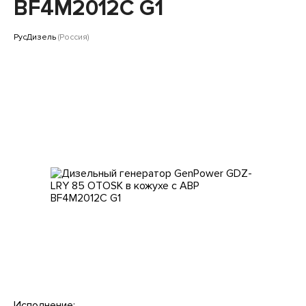
Клиентам
BF4M2012C G1
РусДизель
(Россия)
Исполнение: