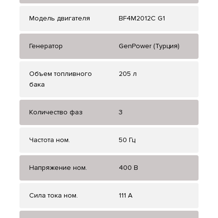
Модель двигателя
BF4M2012C G1
Генератор
GenPower (Турция)
Объем топливного
205 л
бака
Количество фаз
3
Частота ном.
50 Гц
Напряжение ном.
400 В
Сила тока ном.
111 А