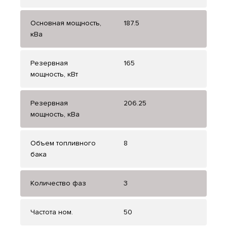
Основная мощность,
187.5
кВа
Резервная
165
мощность, кВт
Резервная
206.25
мощность, кВа
Объем топливного
8
бака
Количество фаз
3
Частота ном.
50