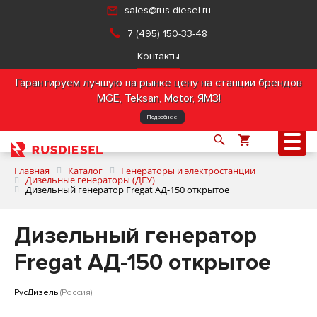
sales@rus-diesel.ru
7 (495) 150-33-48
Контакты
Гарантируем лучшую на рынке цену на станции брендов
MGE, Teksan, Motor, ЯМЗ!
Подробнее
Главная
Каталог
Генераторы и электростанции
Дизельные генераторы (ДГУ)
Дизельный генератор Fregat АД-150 открытое
О компании
Дизельный генератор
Продукция
Fregat АД-150 открытое
Услуги
РусДизель
(Россия)