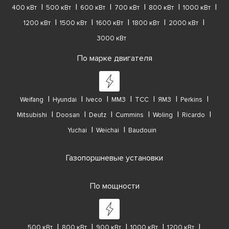
400 кВт
500 кВт
600 кВт
700 кВт
800 кВт
1000 кВт
1200 кВт
1500 кВт
1600 кВт
1800 кВт
2000 кВт
3000 кВт
По марке двигателя
Weifang
Hyundai
Iveco
ММЗ
ТСС
ЯМЗ
Perkins
Mitsubishi
Doosan
Deutz
Cummins
Woling
Ricardo
Yuchai
Weichai
Baudouin
Газопоршневые установки
По мощности
500 кВт
800 кВт
900 кВт
1000 кВт
1200 кВт