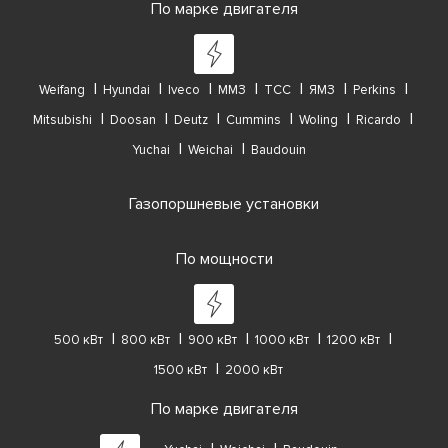
По марке двигателя
Weifang
Hyundai
Iveco
ММЗ
ТСС
ЯМЗ
Perkins
Mitsubishi
Doosan
Deutz
Cummins
Woling
Ricardo
Yuchai
Weichai
Baudouin
Газопоршневые установки
По мощности
500 кВт
800 кВт
900 кВт
1000 кВт
1200 кВт
1500 кВт
2000 кВт
По марке двигателя