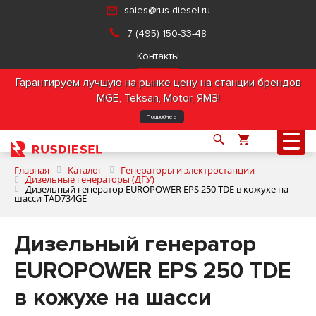
sales@rus-diesel.ru
7 (495) 150-33-48
Контакты
Гарантируем лучшую на рынке цену на станции брендов
MGE, Teksan, Motor, ЯМЗ!
Подробнее
Главная
Каталог
Генераторы и электростанции
Дизельные генераторы (ДГУ)
Дизельный генератор EUROPOWER EPS 250 TDE в кожухе на
шасси TAD734GE
О компании
Дизельный генератор
Продукция
EUROPOWER EPS 250 TDE
Услуги
в кожухе на шасси