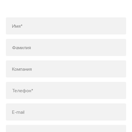
Заполните форму или позвоните
по телефону
7 (495) 150-33-48
Имя*
Фамилия
Компания
Телефон*
E-mail