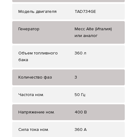
Модель двигателя
TAD734GE
Генератор
Mecc Alte (Италия)
или аналог
Объем топливного
360 л
бака
Количество фаз
3
Частота ном.
50 Гц
Напряжение ном.
400 В
Сила тока ном.
360 А