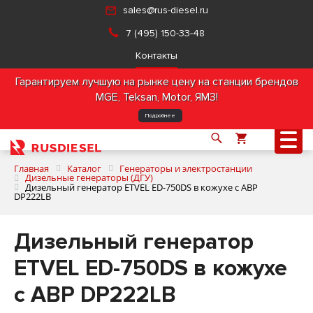
sales@rus-diesel.ru
7 (495) 150-33-48
Контакты
Гарантируем лучшую на рынке цену на станции брендов
MGE, Teksan, Motor, ЯМЗ!
Подробнее
Главная
Каталог
Генераторы и электростанции
Дизельные генераторы (ДГУ)
Дизельный генератор ETVEL ED-750DS в кожухе с АВР
DP222LB
О компании
Дизельный генератор
Продукция
ETVEL ED-750DS в кожухе
Услуги
с АВР DP222LB