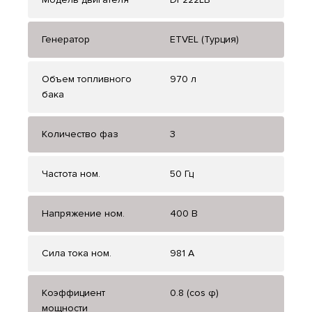
Генератор
ETVEL (Турция)
Объем топливного
970 л
бака
Количество фаз
3
Частота ном.
50 Гц
Напряжение ном.
400 В
Сила тока ном.
981 А
Коэффициент
0.8 (cos φ)
мощности