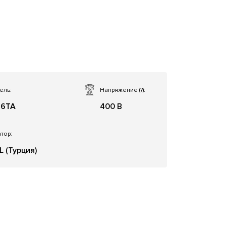
ель:
Напряжение
(?)
:
86TA
400 В
тор:
L (Турция)