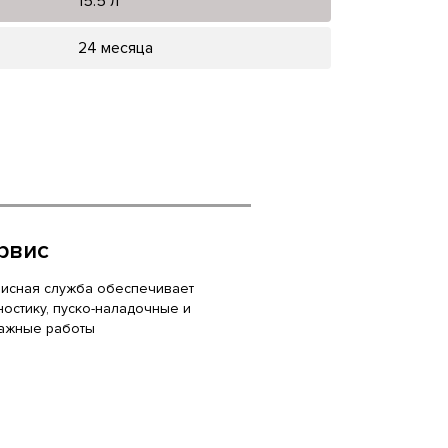
15.5 л
24 месяца
рвис
исная служба обеспечивает
ностику, пуско-наладочные и
ажные работы