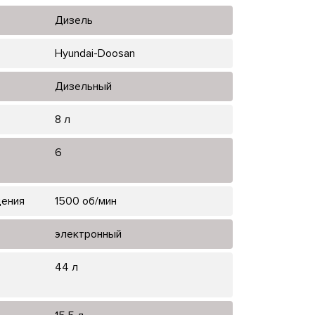
Дизель
Hyundai-Doosan
Дизельный
8 л
6
щения
1500 об/мин
электронный
44 л