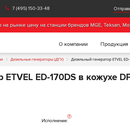
7 (495) 150-33-48
Отправ
на рынке цену на станции брендов MGE, Teksan, Mot
О компании
Продукция
ии
Дизельные генераторы (ДГУ)
Дизельный генератор ETVEL ED-
 ETVEL ED-170DS в кожухе D
?
Исполнение: