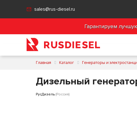
sales@rus-diesel.ru
Гарантируем лучшую 
Главная
Каталог
Генераторы и электростанц
Дизельный генератор
РусДизель
(Россия)