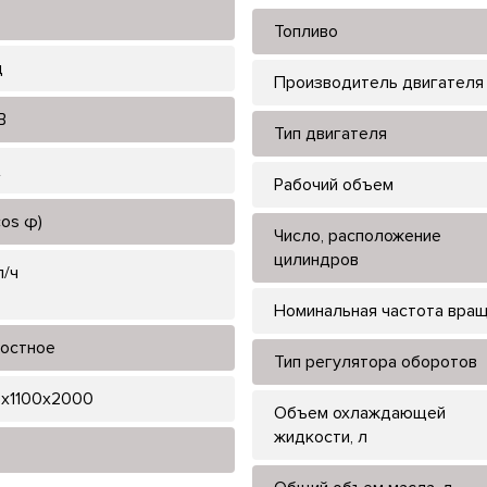
Топливо
ц
Производитель двигателя
В
Тип двигателя
А
Рабочий объем
cos φ)
Число, расположение
цилиндров
л/ч
Номинальная частота вра
остное
Тип регулятора оборотов
x1100x2000
Объем охлаждающей
жидкости, л