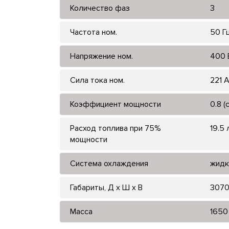
Количество фаз
3
Частота ном.
50 Г
Напряжение ном.
400 
Сила тока ном.
221 
Коэффициент мощности
0.8 (
Расход топлива при 75%
19.5 
мощности
Система охлаждения
жидк
Габариты, Д x Ш x В
3070
Масса
1650