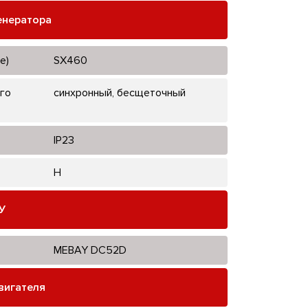
енератора
е)
SX460
го
синхронный, бесщеточный
IP23
H
У
MEBAY DC52D
вигателя