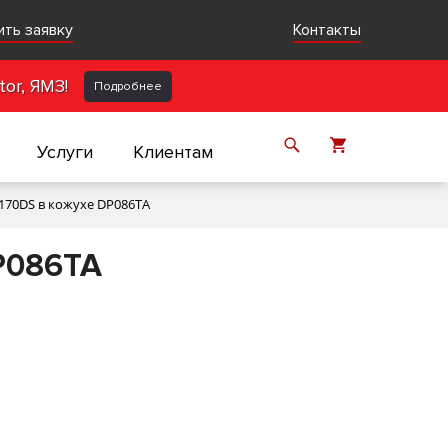
ить заявку
Контакты
or, ЯМЗ!
Подробнее
Услуги
Клиентам
170DS в кожухе DP086TA
P086TA