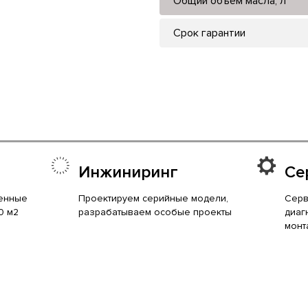
Общий объем масла, л
Срок гарантии
Инжиниринг
Се
енные
Проектируем серийные модели,
Серв
0 м2
разрабатываем особые проекты
диаг
монт