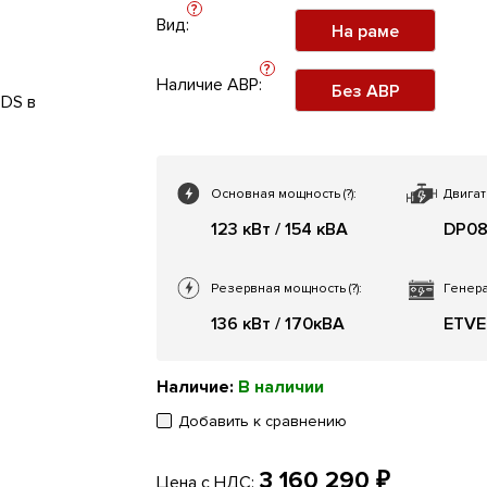
?
Вид:
На раме
?
Наличие АВР:
Без АВР
Основная мощность
(?)
:
Двигат
123 кВт / 154 кВА
DP0
Резервная мощность
(?)
:
Генера
136 кВт / 170кВА
ETVE
Наличие:
В наличии
Добавить к сравнению
3 160 290 ₽
Цена с НДС: