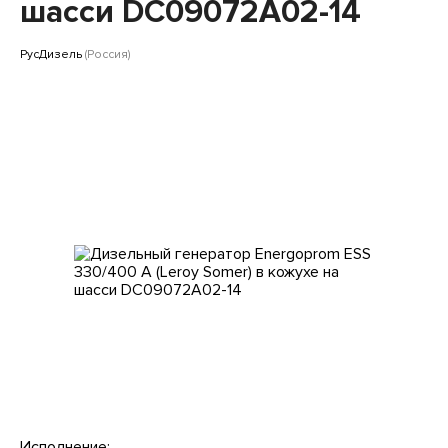
Клиентам
шасси DC09072A02-14
РусДизель
(Россия)
Исполнение: