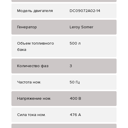
Модель двигателя
DC09072A02-14
Генератор
Leroy Somer
Объем топливного
500 л
бака
Количество фаз
3
Частота ном.
50 Гц
Напряжение ном.
400 В
Сила тока ном.
476 А