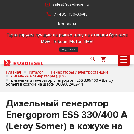
sales@rus-diesel.ru
7 (495) 150-33-48
Контакты
Гарантируем лучшую на рынке цену на станции брендов
MGE, Teksan, Motor, ЯМЗ!
Подробнее
Главная
Каталог
Генераторы и электростанции
Дизельные генераторы (ДГУ)
Дизельный генератор Energoprom ESS 330/400 A (Leroy
Somer) в кожухе на шасси DC09072A02-14
О компании
Дизельный генератор
Продукция
Energoprom ESS 330/400 A
Услуги
(Leroy Somer) в кожухе на