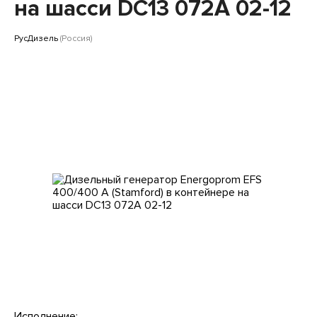
Клиентам
на шасси DС13 072A 02-12
РусДизель
(Россия)
Исполнение: