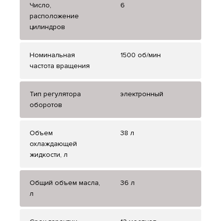
Число,
6
расположение
цилиндров
Номинальная
1500 об/мин
частота вращения
Тип регулятора
электронный
оборотов
Объем
38 л
охлаждающей
жидкости, л
Общий объем масла,
36 л
л