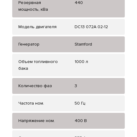
Резервная
440
мощность, кВа
Модель двигателя
DС13 072A 02-12
Генератор
Stamford
Объем топливного
1000 л
бака
Количество фаз
3
Частота ном.
50 Гц
Напряжение ном.
400 В