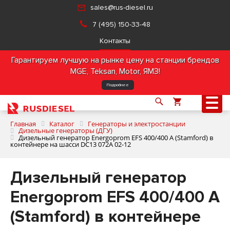
sales@rus-diesel.ru
7 (495) 150-33-48
Контакты
Гарантируем лучшую на рынке цену на станции брендов
MGE, Teksan, Motor, ЯМЗ!
Подробнее
Главная
Каталог
Генераторы и электростанции
Дизельные генераторы (ДГУ)
Дизельный генератор Energoprom EFS 400/400 A (Stamford) в
контейнере на шасси DС13 072A 02-12
О компании
Дизельный генератор
Продукция
Energoprom EFS 400/400 A
Услуги
(Stamford) в контейнере