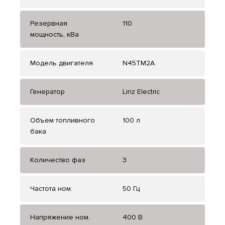
Резервная
110
мощность, кВа
Модель двигателя
N45TM2A
Генератор
Linz Electric
Объем топливного
100 л
бака
Количество фаз
3
Частота ном.
50 Гц
Напряжение ном.
400 В