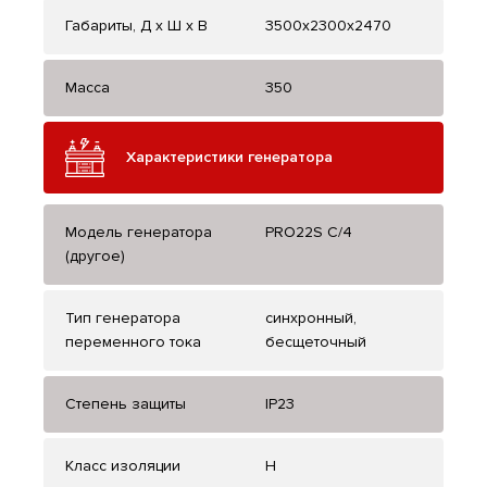
Габариты, Д x Ш x В
3500x2300x2470
Масса
350
Характеристики генератора
Модель генератора
PRO22S С/4
(другое)
Тип генератора
синхронный,
переменного тока
бесщеточный
Степень защиты
IP23
Класс изоляции
H