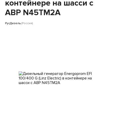
Клиентам
контейнере на шасси с
АВР N45TM2A
РусДизель
(Россия)