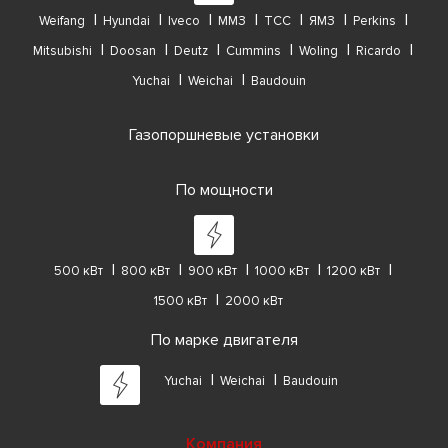
Weifang
Hyundai
Iveco
ММЗ
ТСС
ЯМЗ
Perkins
Mitsubishi
Doosan
Deutz
Cummins
Woling
Ricardo
Yuchai
Weichai
Baudouin
Газопоршневые установки
По мощности
500 кВт
800 кВт
900 кВт
1000 кВт
1200 кВт
1500 кВт
2000 кВт
По марке двигателя
Yuchai
Weichai
Baudouin
Компания