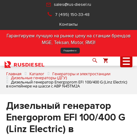
sales@rus-diesel.ru
7 (495) 150-33-48
Контакты
Гарантируем лучшую на рынке цену на станции брендов
MGE, Teksan, Motor, ЯМЗ!
Подробнее
Главная
Каталог
Генераторы и электростанции
Дизельные генераторы (ДГУ)
Дизельный генератор Energoprom EFI 100/400 G (Linz Electric)
в контейнере на шасси с АВР N45TM2A
О компании
Дизельный генератор
Продукция
Energoprom EFI 100/400 G
Услуги
(Linz Electric) в