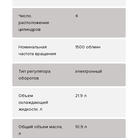
Число,
4
расположение
цилиндров
Номинальная
1500 об/мин
частота вращения
Тип регулятора
электронный
оборотов
Объем
21.9 л
охлаждающей
жидкости, л
Общий объем масла,
10.9 л
л