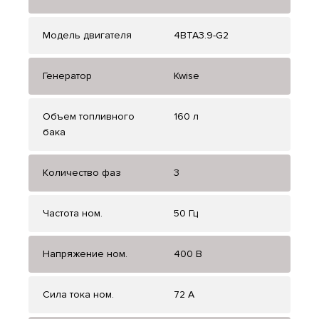
Модель двигателя
4BTA3.9-G2
Генератор
Kwise
Объем топливного
160 л
бака
Количество фаз
3
Частота ном.
50 Гц
Напряжение ном.
400 В
Сила тока ном.
72 А