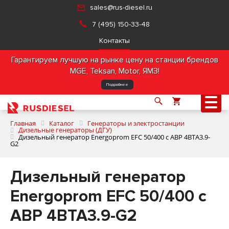
sales@rus-diesel.ru
7 (495) 150-33-48
Контакты
Гарантируем лучшую на рынке цену на станции брендов
MGE, Teksan, Motor, ЯМЗ!
Подробнее
Главная
Каталог
Генераторы и электростанции
Дизельные генераторы (ДГУ)
Дизельный генератор Energoprom EFC 50/400 с АВР 4BTA3.9-
G2
О компании
Дизельный генератор
Продукция
Energoprom EFC 50/400 с
Услуги
АВР 4BTA3.9-G2