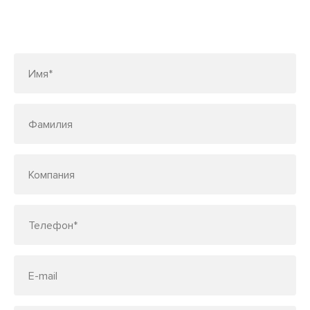
Заполните форму или позвоните
по телефону
7 (495) 150-33-48
Имя*
Фамилия
Компания
Телефон*
E-mail