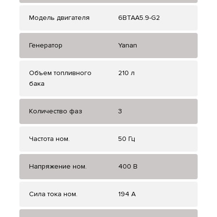
Модель двигателя
6BTAA5.9-G2
Генератор
Yanan
Объем топливного
210 л
бака
Количество фаз
3
Частота ном.
50 Гц
Напряжение ном.
400 В
Сила тока ном.
194 А