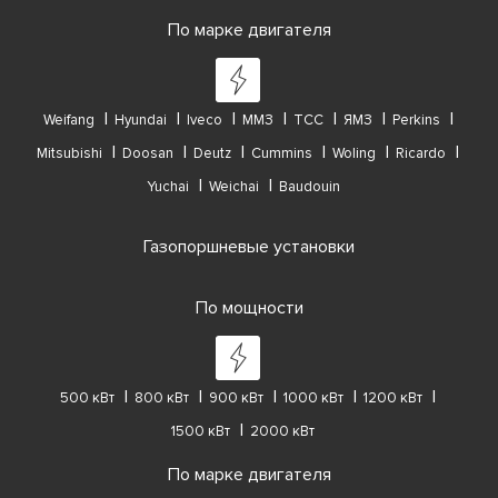
По марке двигателя
Weifang
Hyundai
Iveco
ММЗ
ТСС
ЯМЗ
Perkins
Mitsubishi
Doosan
Deutz
Cummins
Woling
Ricardo
Yuchai
Weichai
Baudouin
Газопоршневые установки
По мощности
500 кВт
800 кВт
900 кВт
1000 кВт
1200 кВт
1500 кВт
2000 кВт
По марке двигателя