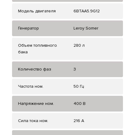
Модель двигателя
6BTAA5.9G12
Генератор
Leroy Somer
Объем топливного
280 л
бака
Количество фаз
3
Частота ном.
50 Гц
Напряжение ном.
400 В
Сила тока ном.
216 А