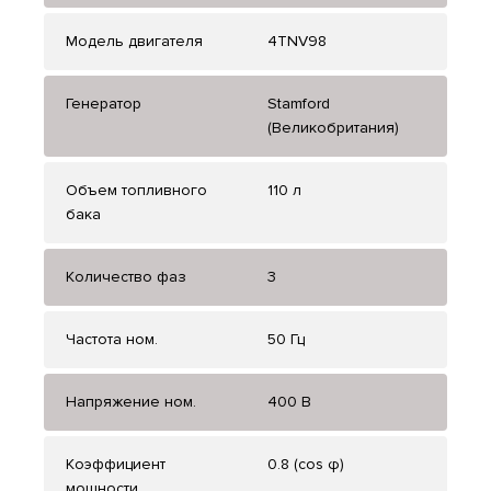
Модель двигателя
4TNV98
Генератор
Stamford
(Великобритания)
Объем топливного
110 л
бака
Количество фаз
3
Частота ном.
50 Гц
Напряжение ном.
400 В
Коэффициент
0.8 (cos φ)
мощности