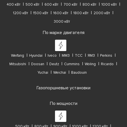
400 кВт
500 кВт
600 кВт
700 кВт
800 кВт
1000 кВт
1200 кВт
1500 кВт
1600 кВт
1800 кВт
2000 кВт
3000 кВт
По марке двигателя
Weifang
Hyundai
Iveco
ММЗ
ТСС
ЯМЗ
Perkins
Mitsubishi
Doosan
Deutz
Cummins
Woling
Ricardo
Yuchai
Weichai
Baudouin
Газопоршневые установки
По мощности
500 кВт
800 кВт
900 кВт
1000 кВт
1200 кВт