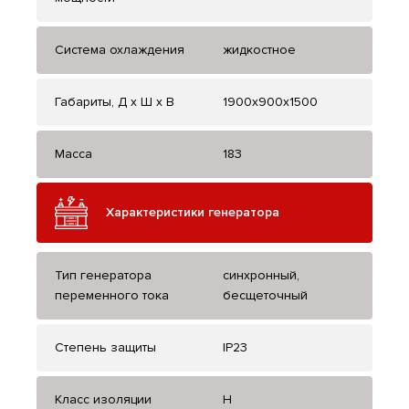
Система охлаждения
жидкостное
Габариты, Д x Ш x В
1900x900x1500
Масса
183
Характеристики генератора
Тип генератора
синхронный,
переменного тока
бесщеточный
Степень защиты
IP23
Класс изоляции
H