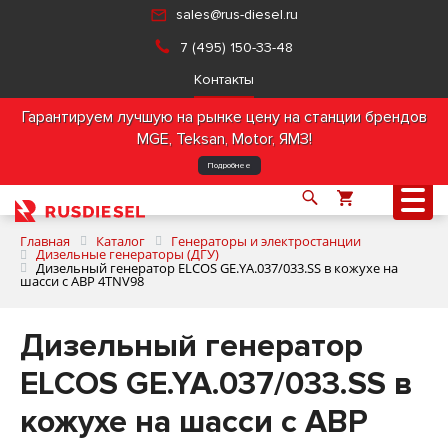
sales@rus-diesel.ru
7 (495) 150-33-48
Контакты
Гарантируем лучшую на рынке цену на станции брендов
MGE, Teksan, Motor, ЯМЗ!
Подробнее
Главная
Каталог
Генераторы и электростанции
Дизельные генераторы (ДГУ)
Дизельный генератор ELCOS GE.YA.037/033.SS в кожухе на
шасси с АВР 4TNV98
О компании
Дизельный генератор
Продукция
ELCOS GE.YA.037/033.SS в
Услуги
кожухе на шасси с АВР