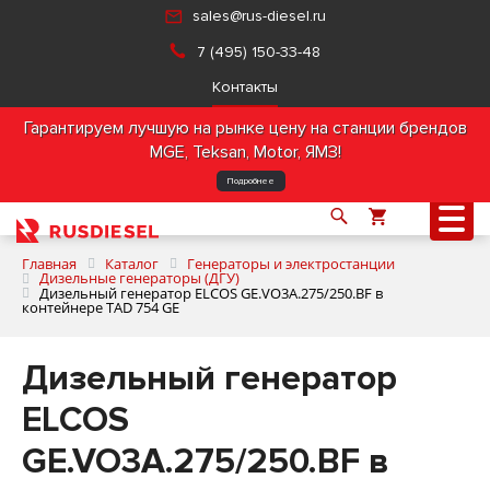
sales@rus-diesel.ru
7 (495) 150-33-48
Контакты
Гарантируем лучшую на рынке цену на станции брендов
MGE, Teksan, Motor, ЯМЗ!
Подробнее
Главная
Каталог
Генераторы и электростанции
Дизельные генераторы (ДГУ)
Дизельный генератор ELCOS GE.VO3A.275/250.BF в
контейнере TAD 754 GE
О компании
Дизельный генератор
Продукция
ELCOS
Услуги
GE.VO3A.275/250.BF в