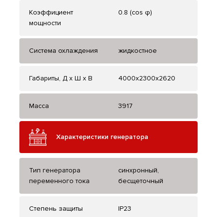
Коэффициент
0.8 (cos φ)
мощности
Система охлаждения
жидкостное
Габариты, Д x Ш x В
4000x2300x2620
Масса
3917
Характеристики генератора
Тип генератора
синхронный,
переменного тока
бесщеточный
Степень защиты
IP23