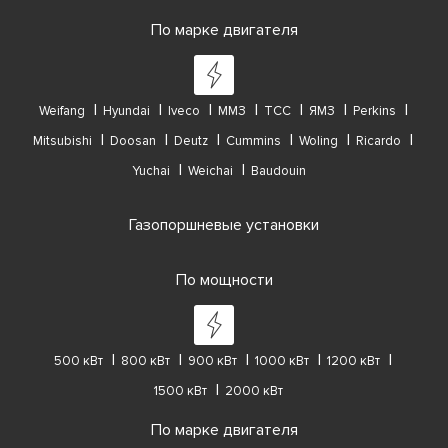
По марке двигателя
Weifang
Hyundai
Iveco
ММЗ
ТСС
ЯМЗ
Perkins
Mitsubishi
Doosan
Deutz
Cummins
Woling
Ricardo
Yuchai
Weichai
Baudouin
Газопоршневые установки
По мощности
500 кВт
800 кВт
900 кВт
1000 кВт
1200 кВт
1500 кВт
2000 кВт
По марке двигателя