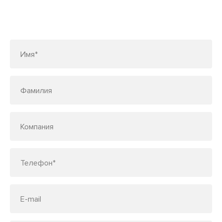
Заполните форму или позвоните
по телефону
7 (495) 150-33-48
Имя*
Фамилия
Компания
Телефон*
E-mail