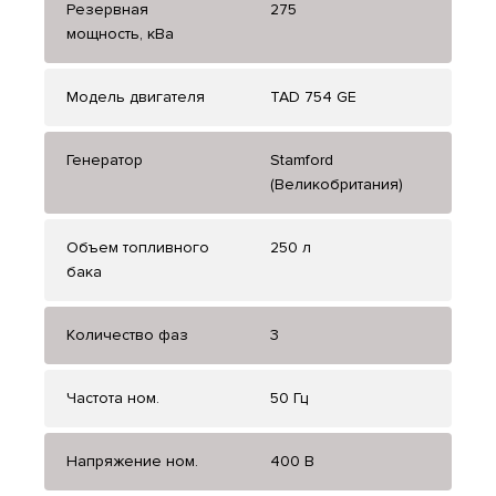
Резервная
275
мощность, кВа
Модель двигателя
TAD 754 GE
Генератор
Stamford
(Великобритания)
Объем топливного
250 л
бака
Количество фаз
3
Частота ном.
50 Гц
Напряжение ном.
400 В