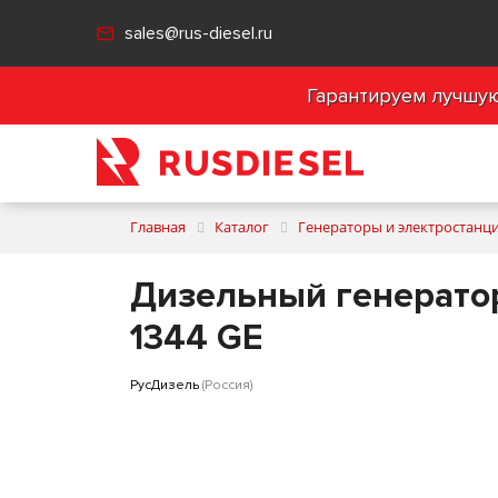
sales@rus-diesel.ru
Гарантируем лучшую 
Главная
Каталог
Генераторы и электростанц
Дизельный генератор
1344 GE
РусДизель
(Россия)