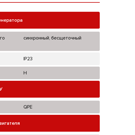
енератора
го
синхронный, бесщеточный
IP23
H
У
QPE
вигателя