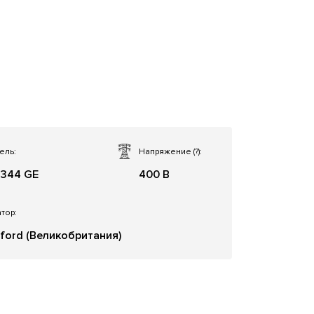
ель:
Напряжение
(?)
:
1344 GE
400 В
тор:
ford (Великобритания)