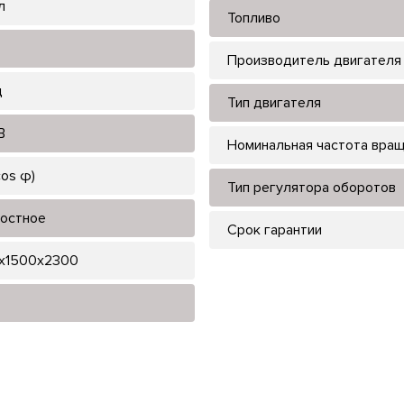
л
Топливо
Производитель двигателя
ц
Тип двигателя
В
Номинальная частота вра
cos φ)
Тип регулятора оборотов
остное
Срок гарантии
x1500x2300