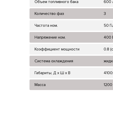
Объем топливного бака
600 
Количество фаз
3
Частота ном.
50 Г
Напряжение ном.
400 
Коэффициент мощности
0.8 (
Система охлаждения
жидк
Габариты, Д x Ш x В
4100
Масса
1200