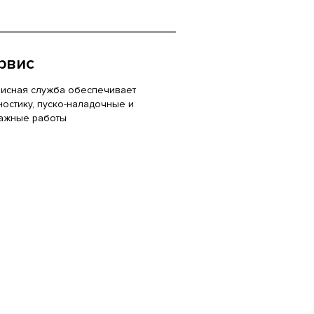
рвис
исная служба обеспечивает
ностику, пуско-наладочные и
ажные работы