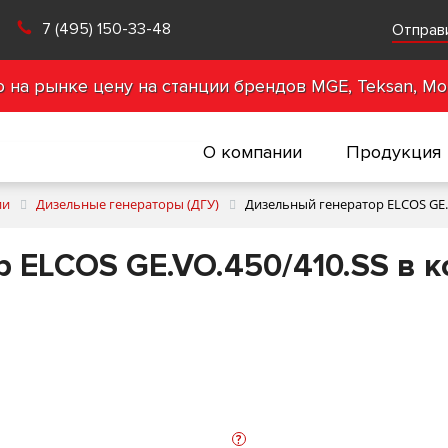
7 (495) 150-33-48
Отправ
на рынке цену на станции брендов MGE, Teksan, Mot
О компании
Продукция
ии
Дизельные генераторы (ДГУ)
Дизельный генератор ELCOS GE.V
 ELCOS GE.VO.450/410.SS в к
?