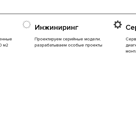
Инжиниринг
Се
енные
Проектируем серийные модели,
Серв
0 м2
разрабатываем особые проекты
диаг
монт