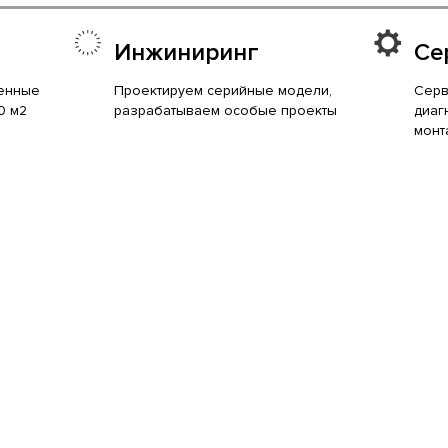
Инжиниринг
Се
енные
Проектируем серийные модели,
Серв
0 м2
разрабатываем особые проекты
диаг
монт