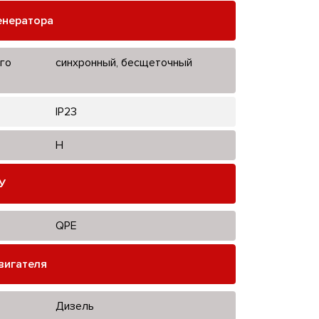
енератора
го
синхронный, бесщеточный
IP23
H
У
QPE
вигателя
Дизель