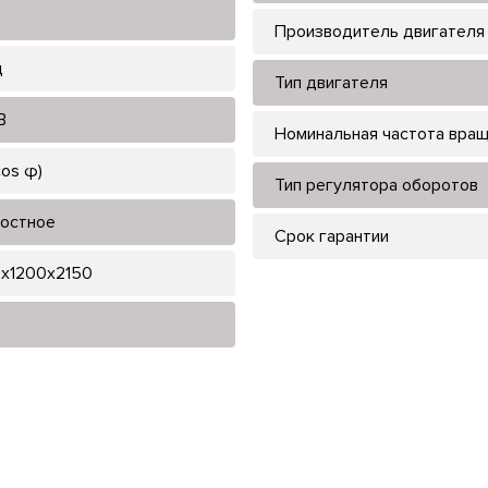
Производитель двигателя
ц
Тип двигателя
В
Номинальная частота вра
cos φ)
Тип регулятора оборотов
остное
Срок гарантии
x1200x2150