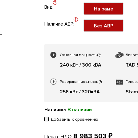
?
Вид:
На раме
?
Наличие АВР:
Без АВР
Основная мощность
(?)
:
Двигат
240 кВт / 300 кВА
TAD 
Резервная мощность
(?)
:
Генера
256 кВт / 320кВА
Stam
Наличие:
В наличии
Добавить к сравнению
8 983 503 ₽
Цена с НДС: