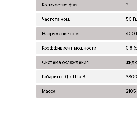
Количество фаз
3
Частота ном.
50 Г
Напряжение ном.
400 
Коэффициент мощности
0.8 (
Система охлаждения
жидк
Габариты, Д x Ш x В
3800
Масса
2105