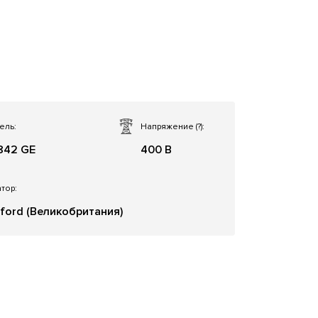
ель:
Напряжение
(?)
:
842 GE
400 В
тор:
ford (Великобритания)