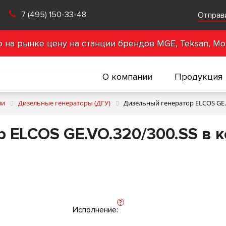
7 (495) 150-33-48
Отправ
на рынке цену на станции брендов MGE, Teksan, Mot
О компании
Продукция
ии
Дизельные генераторы (ДГУ)
Дизельный генератор ELCOS GE.V
 ELCOS GE.VO.320/300.SS в к
?
Исполнение: