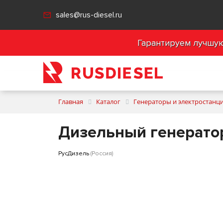
sales@rus-diesel.ru
Гарантируем лучшую 
Главная
Каталог
Генераторы и электростанц
Дизельный генератор
РусДизель
(Россия)