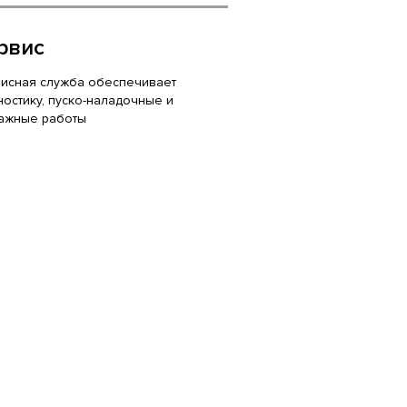
рвис
исная служба обеспечивает
ностику, пуско-наладочные и
ажные работы