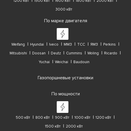
1200 кВт
1500 кВт
1600 кВт
1800 кВт
2000 кВт
3000 кВт
По марке двигателя
Weifang
Hyundai
Iveco
ММЗ
ТСС
ЯМЗ
Perkins
Mitsubishi
Doosan
Deutz
Cummins
Woling
Ricardo
Yuchai
Weichai
Baudouin
Газопоршневые установки
По мощности
500 кВт
800 кВт
900 кВт
1000 кВт
1200 кВт
1500 кВт
2000 кВт