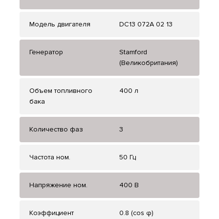
Модель двигателя
DC13 072A 02 13
Генератор
Stamford
(Великобритания)
Объем топливного
400 л
бака
Количество фаз
3
Частота ном.
50 Гц
Напряжение ном.
400 В
Коэффициент
0.8 (cos φ)