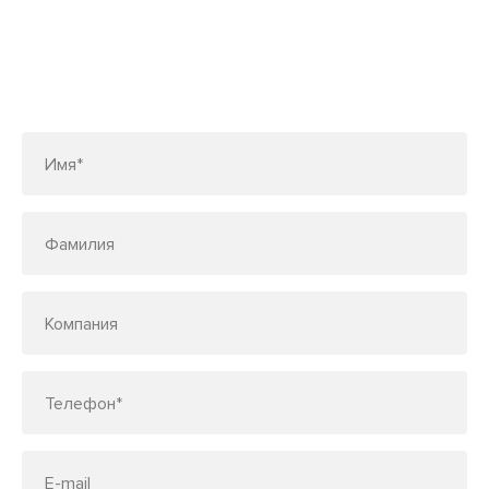
Заполните форму или позвоните
по телефону
7 (495) 150-33-48
Имя*
Фамилия
Компания
Телефон*
E-mail