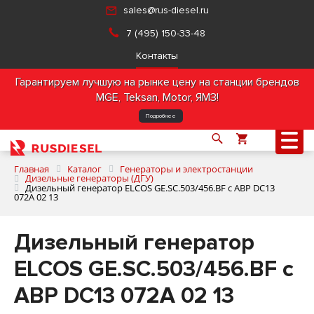
sales@rus-diesel.ru
7 (495) 150-33-48
Контакты
Гарантируем лучшую на рынке цену на станции брендов
MGE, Teksan, Motor, ЯМЗ!
Подробнее
Главная
Каталог
Генераторы и электростанции
Дизельные генераторы (ДГУ)
Дизельный генератор ELCOS GE.SC.503/456.BF с АВР DC13
072A 02 13
О компании
Дизельный генератор
Продукция
ELCOS GE.SC.503/456.BF с
Услуги
АВР DC13 072A 02 13