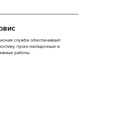
рвис
исная служба обеспечивает
ностику, пуско-наладочные и
ажные работы