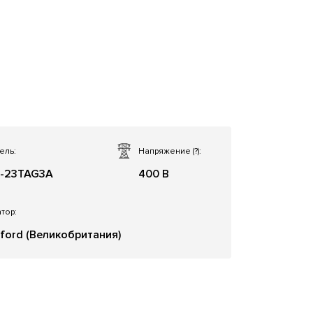
ель:
Напряжение
(?)
:
-23TAG3A
400 В
тор:
ford (Великобритания)