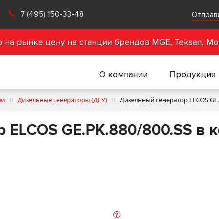
7 (495) 150-33-48
Отправ
на рынке цену на станции брендов MGE, Teksan, Mot
О компании
Продукция
ии
Дизельные генераторы (ДГУ)
Дизельный генератор ELCOS GE.P
 ELCOS GE.PK.880/800.SS в к
?