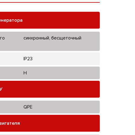
енератора
го
синхронный, бесщеточный
IP23
H
У
QPE
вигателя