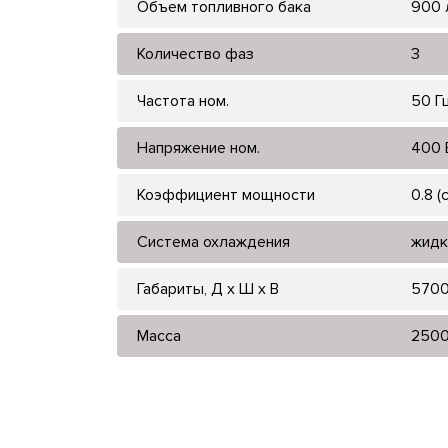
Объем топливного бака
900 
Количество фаз
3
Частота ном.
50 Г
Напряжение ном.
400 
Коэффициент мощности
0.8 (
Система охлаждения
жидк
Габариты, Д x Ш x В
5700
Масса
250