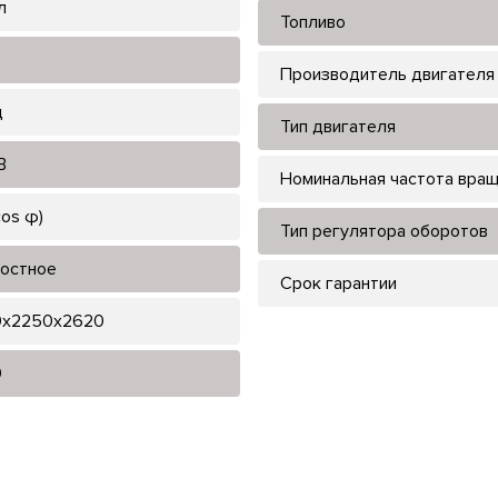
л
Топливо
Производитель двигателя
ц
Тип двигателя
В
Номинальная частота вра
cos φ)
Тип регулятора оборотов
остное
Срок гарантии
x2250x2620
0