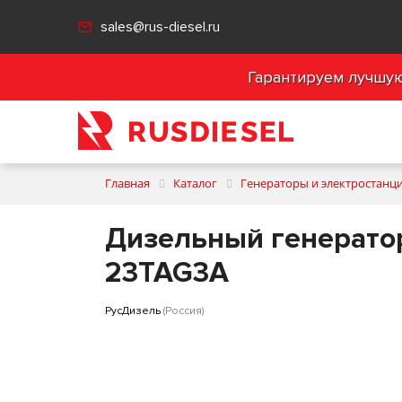
sales@rus-diesel.ru
Гарантируем лучшую 
Главная
Каталог
Генераторы и электростанц
Дизельный генератор
23TAG3A
РусДизель
(Россия)