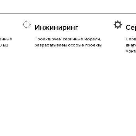
Инжиниринг
Се
енные
Проектируем серийные модели,
Серв
0 м2
разрабатываем особые проекты
диаг
монт