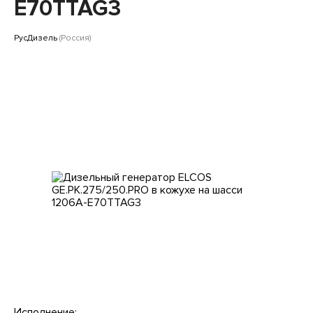
Клиентам
E70TTAG3
РусДизель
(Россия)
Исполнение: