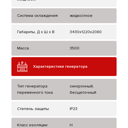
Система охлаждения
жидкостное
Габариты, Д x Ш x В
3430x1220x2080
Масса
3500
Характеристики генератора
Тип генератора
синхронный,
переменного тока
бесщеточный
Степень защиты
IP23
Класс изоляции
H