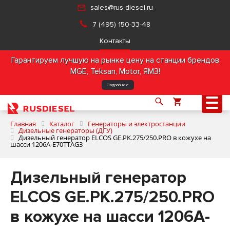
sales@rus-diesel.ru
7 (495) 150-33-48
Контакты
Гарантируем лучшую на рынке цену на станции брендов
MGE, Teksan, Motor, ЯМЗ!
Подробнее
Главная
Каталог
Генераторы и электростанции
Дизельные генераторы (ДГУ)
Дизельный генератор ELCOS GE.PK.275/250.PRO в кожухе на
шасси 1206A-E70TTAG3
О компании
Дизельный генератор
Продукция
ELCOS GE.PK.275/250.PRO
Услуги
в кожухе на шасси 1206A-