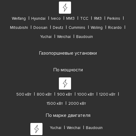
Weifang
Hyundai
Iveco
ММЗ
ТСС
ЯМЗ
Perkins
Mitsubishi
Doosan
Deutz
Cummins
Woling
Ricardo
Yuchai
Weichai
Baudouin
Газопоршневые установки
По мощности
500 кВт
800 кВт
900 кВт
1000 кВт
1200 кВт
1500 кВт
2000 кВт
По марке двигателя
Yuchai
Weichai
Baudouin