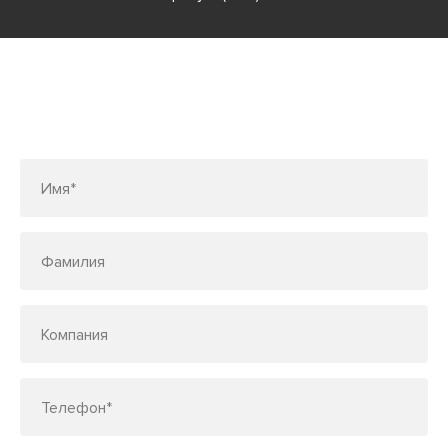
Заполните форму или позвоните
по телефону
7 (495) 150-33-48
Имя*
Фамилия
Компания
Телефон*