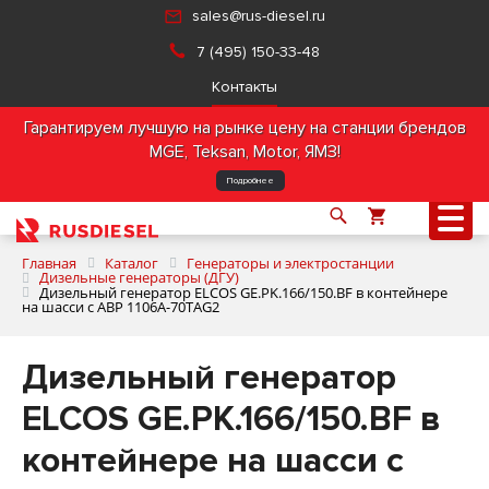
sales@rus-diesel.ru
7 (495) 150-33-48
Контакты
Гарантируем лучшую на рынке цену на станции брендов
MGE, Teksan, Motor, ЯМЗ!
Подробнее
Главная
Каталог
Генераторы и электростанции
Дизельные генераторы (ДГУ)
Дизельный генератор ELCOS GE.PK.166/150.BF в контейнере
на шасси с АВР 1106A-70TAG2
О компании
Дизельный генератор
Продукция
ELCOS GE.PK.166/150.BF в
Услуги
контейнере на шасси с