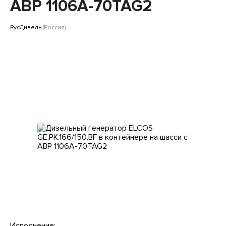
Клиентам
АВР 1106A-70TAG2
РусДизель
(Россия)
Исполнение: