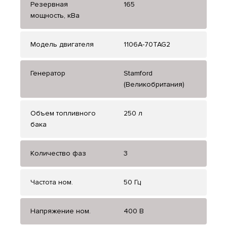
Резервная
165
мощность, кВа
Модель двигателя
1106A-70TAG2
Генератор
Stamford
(Великобритания)
Объем топливного
250 л
бака
Количество фаз
3
Частота ном.
50 Гц
Напряжение ном.
400 В