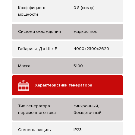
Коэффициент
0.8 (cos φ)
мощности
Система охлаждения
жидкостное
Габариты, Д x Ш x В
4000x2300x2620
Масса
5100
Характеристики генератора
Тип генератора
синхронный,
переменного тока
бесщеточный
Степень защиты
IP23