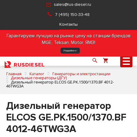
sales@rus-diesel.ru
7 (495) 150-33-48
Контакты
Гарантируем лучшую на рынке цену на станции брендов
MGE, Teksan, Motor, ЯМЗ!
Подробнее
Главная
Каталог
Генераторы и электростанции
Дизельные генераторы (ДГУ)
Дизельный генератор ELCOS GE.PK.1500/1370.BF 4012-
46TWG3A
О компании
Дизельный генератор
Продукция
ELCOS GE.PK.1500/1370.BF
Услуги
4012-46TWG3A