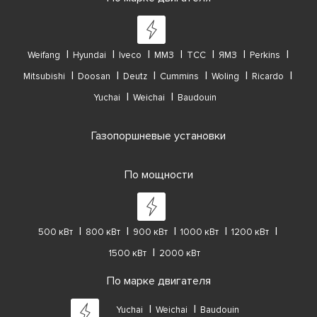
Weifang
Hyundai
Iveco
ММЗ
ТСС
ЯМЗ
Perkins
Mitsubishi
Doosan
Deutz
Cummins
Woling
Ricardo
Yuchai
Weichai
Baudouin
Газопоршневые установки
По мощности
500 кВт
800 кВт
900 кВт
1000 кВт
1200 кВт
1500 кВт
2000 кВт
По марке двигателя
Yuchai
Weichai
Baudouin