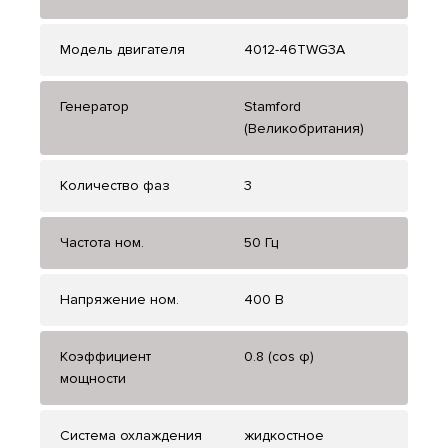
Модель двигателя
4012-46TWG3A
Генератор
Stamford
(Великобритания)
Количество фаз
3
Частота ном.
50 Гц
Напряжение ном.
400 В
Коэффициент
0.8 (cos φ)
мощности
Система охлаждения
жидкостное