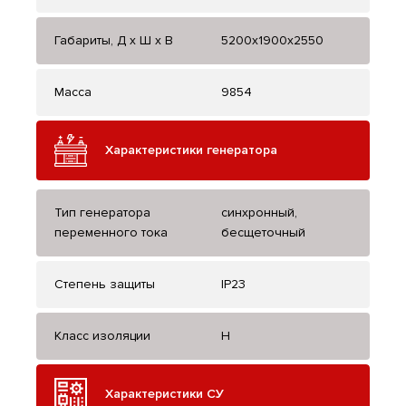
Габариты, Д x Ш x В
5200x1900x2550
Масса
9854
Характеристики генератора
Тип генератора
синхронный,
переменного тока
бесщеточный
Степень защиты
IP23
Класс изоляции
H
Характеристики СУ