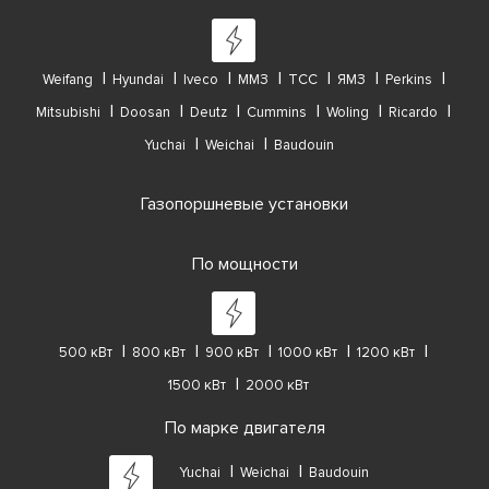
Weifang
Hyundai
Iveco
ММЗ
ТСС
ЯМЗ
Perkins
Mitsubishi
Doosan
Deutz
Cummins
Woling
Ricardo
Yuchai
Weichai
Baudouin
Газопоршневые установки
По мощности
500 кВт
800 кВт
900 кВт
1000 кВт
1200 кВт
1500 кВт
2000 кВт
По марке двигателя
Yuchai
Weichai
Baudouin