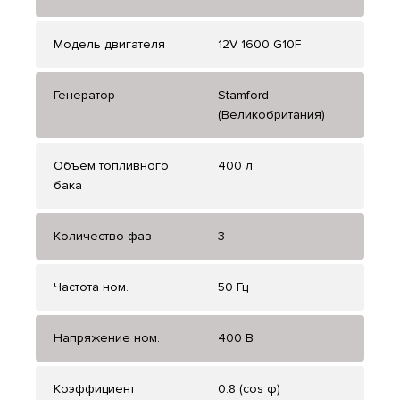
Модель двигателя
12V 1600 G10F
Генератор
Stamford
(Великобритания)
Объем топливного
400 л
бака
Количество фаз
3
Частота ном.
50 Гц
Напряжение ном.
400 В
Коэффициент
0.8 (cos φ)