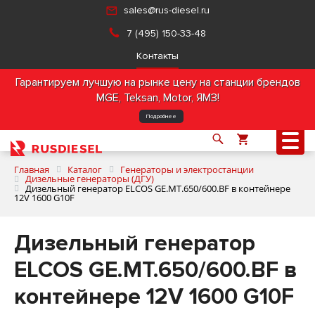
sales@rus-diesel.ru
7 (495) 150-33-48
Контакты
Гарантируем лучшую на рынке цену на станции брендов
MGE, Teksan, Motor, ЯМЗ!
Подробнее
Главная
Каталог
Генераторы и электростанции
Дизельные генераторы (ДГУ)
Дизельный генератор ELCOS GE.MT.650/600.BF в контейнере
12V 1600 G10F
О компании
Дизельный генератор
Продукция
ELCOS GE.MT.650/600.BF в
Услуги
контейнере 12V 1600 G10F