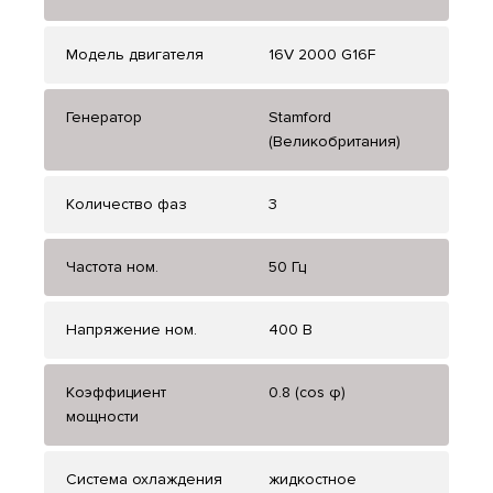
Модель двигателя
16V 2000 G16F
Генератор
Stamford
(Великобритания)
Количество фаз
3
Частота ном.
50 Гц
Напряжение ном.
400 В
Коэффициент
0.8 (cos φ)
мощности
Система охлаждения
жидкостное