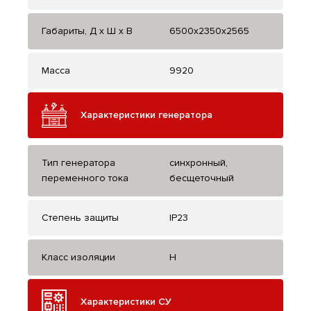
Габариты, Д x Ш x В
6500x2350x2565
Масса
9920
Характеристики генератора
Тип генератора
синхронный,
переменного тока
бесщеточный
Степень защиты
IP23
Класс изоляции
H
Характеристики СУ