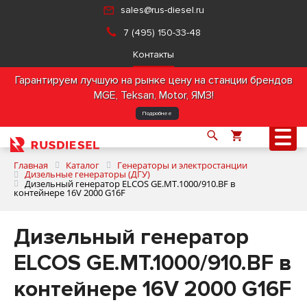
sales@rus-diesel.ru
7 (495) 150-33-48
Контакты
Гарантируем лучшую на рынке цену на станции брендов
MGE, Teksan, Motor, ЯМЗ!
Подробнее
Главная
Каталог
Генераторы и электростанции
Дизельные генераторы (ДГУ)
Дизельный генератор ELCOS GE.MT.1000/910.BF в
контейнере 16V 2000 G16F
О компании
Дизельный генератор
Продукция
ELCOS GE.MT.1000/910.BF в
Услуги
контейнере 16V 2000 G16F