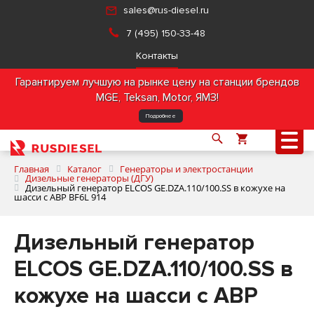
sales@rus-diesel.ru
7 (495) 150-33-48
Контакты
Гарантируем лучшую на рынке цену на станции брендов
MGE, Teksan, Motor, ЯМЗ!
Подробнее
Главная
Каталог
Генераторы и электростанции
Дизельные генераторы (ДГУ)
Дизельный генератор ELCOS GE.DZA.110/100.SS в кожухе на
шасси с АВР BF6L 914
О компании
Дизельный генератор
Продукция
ELCOS GE.DZA.110/100.SS в
Услуги
кожухе на шасси с АВР