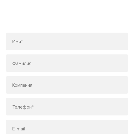
Заполните форму или позвоните
по телефону
7 (495) 150-33-48
Имя*
Фамилия
Компания
Телефон*
E-mail