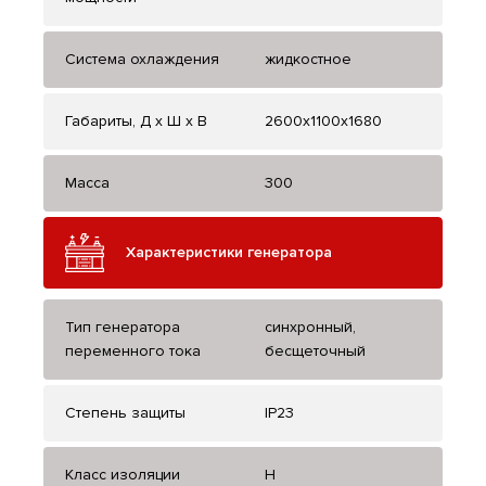
Система охлаждения
жидкостное
Габариты, Д x Ш x В
2600x1100x1680
Масса
300
Характеристики генератора
Тип генератора
синхронный,
переменного тока
бесщеточный
Степень защиты
IP23
Класс изоляции
H