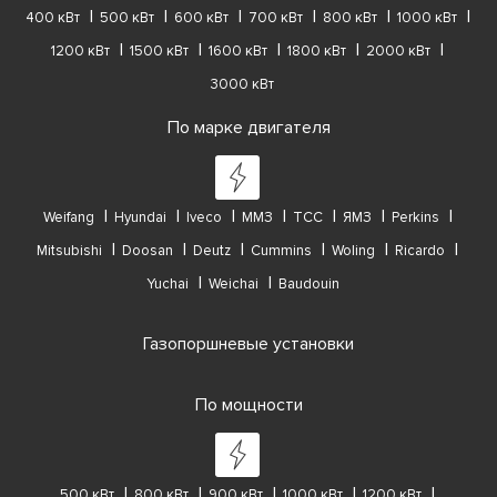
400 кВт
500 кВт
600 кВт
700 кВт
800 кВт
1000 кВт
1200 кВт
1500 кВт
1600 кВт
1800 кВт
2000 кВт
3000 кВт
По марке двигателя
Weifang
Hyundai
Iveco
ММЗ
ТСС
ЯМЗ
Perkins
Mitsubishi
Doosan
Deutz
Cummins
Woling
Ricardo
Yuchai
Weichai
Baudouin
Газопоршневые установки
По мощности
500 кВт
800 кВт
900 кВт
1000 кВт
1200 кВт