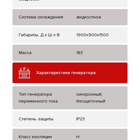
Система охлаждения
жидкостное
Габариты, Д x Ш x В
1900x900x1500
Масса
183
Характеристики генератора
Тип генератора
синхронный,
переменного тока
бесщеточный
Степень защиты
IP23
Класс изоляции
H