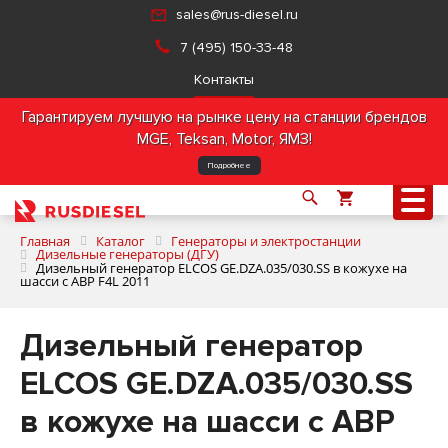
sales@rus-diesel.ru
7 (495) 150-33-48
Контакты
Гарантируем лучшую на рынке цену на станции брендов
MGE, Teksan, Motor, ЯМЗ!
Подробнее
Главная
Каталог
Генераторы и электростанции
Дизельные генераторы (ДГУ)
Дизельный генератор ELCOS GE.DZA.035/030.SS в кожухе на
шасси с АВР F4L 2011
О компании
Дизельный генератор
Продукция
ELCOS GE.DZA.035/030.SS
Услуги
в кожухе на шасси с АВР