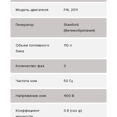
Модель двигателя
F4L 2011
Генератор
Stamford
(Великобритания)
Объем топливного
110 л
бака
Количество фаз
3
Частота ном.
50 Гц
Напряжение ном.
400 В
Коэффициент
0.8 (cos φ)
мощности