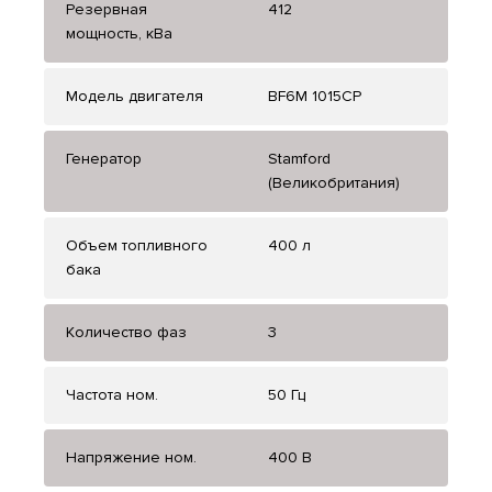
Резервная
412
мощность, кВа
Модель двигателя
BF6M 1015CP
Генератор
Stamford
(Великобритания)
Объем топливного
400 л
бака
Количество фаз
3
Частота ном.
50 Гц
Напряжение ном.
400 В