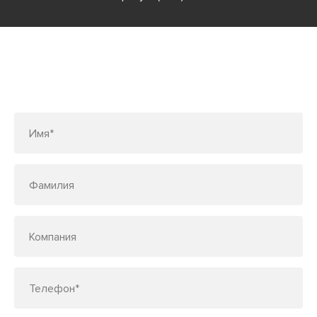
Заполните форму или позвоните
по телефону
7 (495) 150-33-48
Имя*
Фамилия
Компания
Телефон*