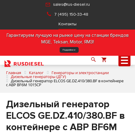
sales@rus-diesel.ru
7 (495) 150-33-48
Контакты
Гарантируем лучшую на рынке цену на станции брендов
MGE, Teksan, Motor, ЯМЗ!
Подробнее
Главная
Каталог
Генераторы и электростанции
Дизельные генераторы (ДГУ)
Дизельный генератор ELCOS GE.DZ.410/380.BF в контейнере
с АВР BF6M 1015CP
О компании
Дизельный генератор
Продукция
ELCOS GE.DZ.410/380.BF в
Услуги
контейнере с АВР BF6M