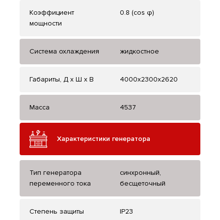
Коэффициент
0.8 (cos φ)
мощности
Система охлаждения
жидкостное
Габариты, Д x Ш x В
4000x2300x2620
Масса
4537
Характеристики генератора
Тип генератора
синхронный,
переменного тока
бесщеточный
Степень защиты
IP23