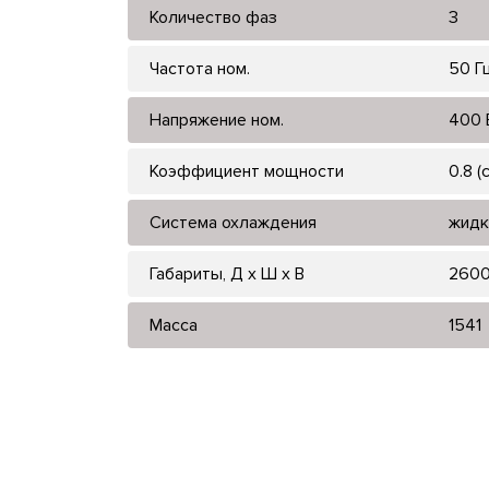
Количество фаз
3
Частота ном.
50 Г
Напряжение ном.
400 
Коэффициент мощности
0.8 (
Система охлаждения
жидк
Габариты, Д x Ш x В
2600
Масса
1541