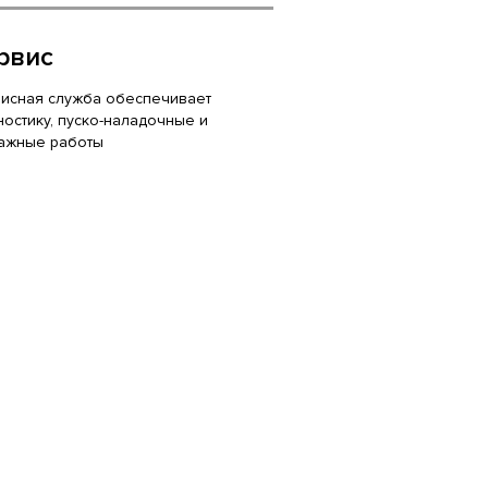
рвис
исная служба обеспечивает
ностику, пуско-наладочные и
ажные работы