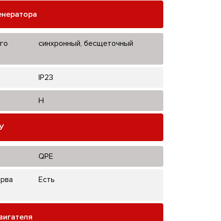
енератора
го
синхронный, бесщеточный
IP23
H
У
QPE
ерва
Есть
вигателя