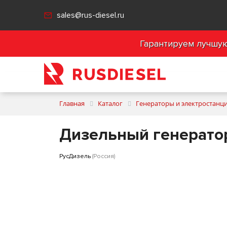
sales@rus-diesel.ru
Гарантируем лучшую 
Главная
Каталог
Генераторы и электростанц
Дизельный генератор
РусДизель
(Россия)