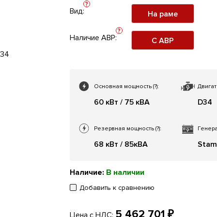
?
Вид:
На раме
?
Наличие АВР:
С АВР
Основная мощность
(?)
:
Двигат
60 кВт / 75 кВА
D34
Резервная мощность
(?)
:
Генера
68 кВт / 85кВА
Stam
Наличие:
В наличии
Добавить к сравнению
5 462 701 ₽
Цена с НДС: