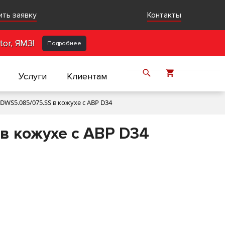
ить заявку
Контакты
or, ЯМЗ!
Подробнее
Услуги
Клиентам
WS5.085/075.SS в кожухе с АВР D34
в кожухе с АВР D34