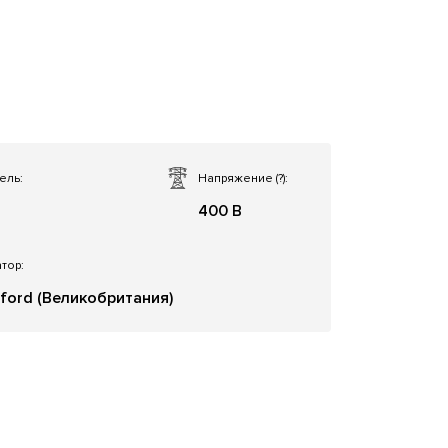
ель:
Напряжение
(?)
:
400 В
тор:
ford (Великобритания)