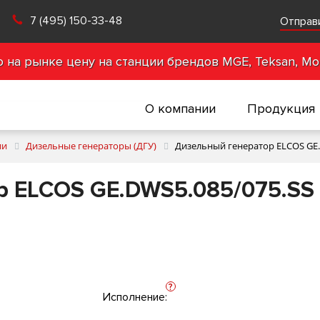
7 (495) 150-33-48
Отправ
на рынке цену на станции брендов MGE, Teksan, Mot
О компании
Продукция
ии
Дизельные генераторы (ДГУ)
Дизельный генератор ELCOS GE.D
 ELCOS GE.DWS5.085/075.SS 
?
Исполнение: