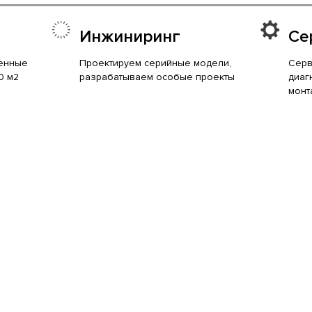
Инжиниринг
Се
енные
Проектируем серийные модели,
Серв
0 м2
разрабатываем особые проекты
диаг
монт