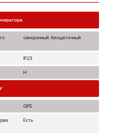
енератора
го
синхронный, бесщеточный
IP23
H
У
QPE
ерва
Есть