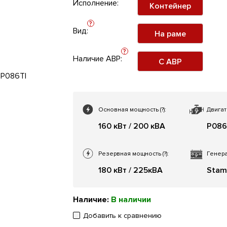
Исполнение:
Контейнер
?
Вид:
На раме
?
Наличие АВР:
С АВР
Основная мощность
(?)
:
Двигат
160 кВт / 200 кВА
P086
Резервная мощность
(?)
:
Генера
180 кВт / 225кВА
Stam
Наличие:
В наличии
Добавить к сравнению