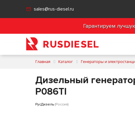
sales@rus-diesel.ru
Гарантируем лучшую 
Главная
Каталог
Генераторы и электростанц
Дизельный генератор
P086TI
РусДизель
(Россия)