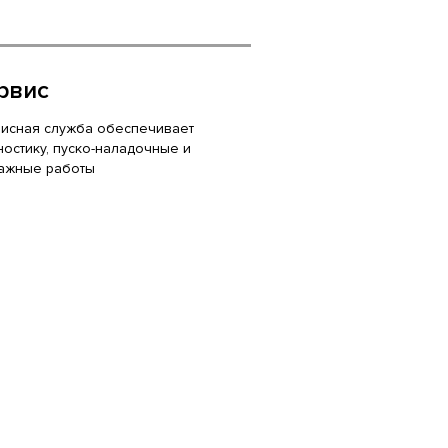
рвис
исная служба обеспечивает
ностику, пуско-наладочные и
ажные работы