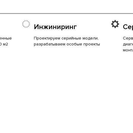
Инжиниринг
Се
енные
Проектируем серийные модели,
Серв
0 м2
разрабатываем особые проекты
диаг
монт