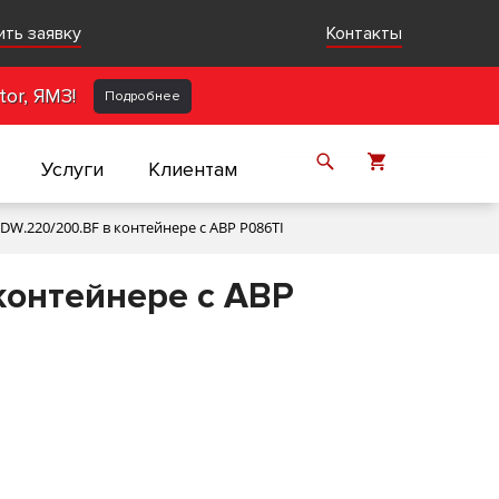
ить заявку
Контакты
or, ЯМЗ!
Подробнее
Услуги
Клиентам
W.220/200.BF в контейнере с АВР P086TI
контейнере с АВР