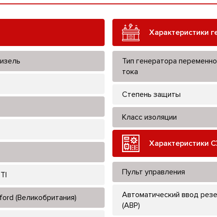
Характеристики г
изель
Тип генератора переменно
тока
Степень защиты
Класс изоляции
Характеристики С
Пульт управления
TI
Автоматический ввод рез
ford (Великобритания)
(АВР)