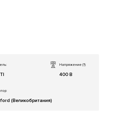
ель:
Напряжение
(?)
:
TI
400 В
тор:
ford (Великобритания)