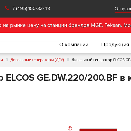
7 (495) 150-33-48
Отправ
на рынке цену на станции брендов MGE, Teksan, Mot
О компании
Продукция
ии
Дизельные генераторы (ДГУ)
Дизельный генератор ELCOS GE.D
 ELCOS GE.DW.220/200.BF в 
?