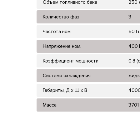
Объем топливного бака
250 
Количество фаз
3
Частота ном.
50 Г
Напряжение ном.
400 
Коэффициент мощности
0.8 (
Система охлаждения
жидк
Габариты, Д x Ш x В
400
Масса
3701