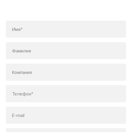
Заполните форму или позвоните
по телефону
7 (495) 150-33-48
Имя*
Фамилия
Компания
Телефон*
E-mail