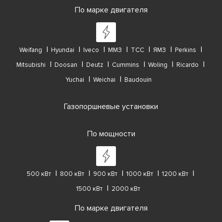
По марке двигателя
Weifang
Hyundai
Iveco
ММЗ
ТСС
ЯМЗ
Perkins
Mitsubishi
Doosan
Deutz
Cummins
Woling
Ricardo
Yuchai
Weichai
Baudouin
Газопоршневые установки
По мощности
500 кВт
800 кВт
900 кВт
1000 кВт
1200 кВт
1500 кВт
2000 кВт
По марке двигателя