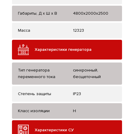
Габариты, Д x Ш x В
4800x2000x2500
Масса
12323
Характеристики генератора
Тип генератора
синхронный,
переменного тока
бесщеточный
Степень защиты
IP23
Класс изоляции
H
Характеристики СУ