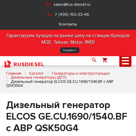
sales@rus-diesel.ru
7 (495) 150-33-48
Контакты
Гарантируем лучшую на рынке цену на станции брендов
MGE, Teksan, Motor, ЯМЗ!
Подробнее
Главная
Каталог
Генераторы и электростанции
Дизельные генераторы (ДГУ)
Дизельный генератор ELCOS GE.CU.1690/1540.BF с АВР
QSK50G4
О компании
Дизельный генератор
Продукция
ELCOS GE.CU.1690/1540.BF
Услуги
с АВР QSK50G4