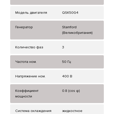
Модель двигателя
QSK50G4
Генератор
Stamford
(Великобритания)
Количество фаз
3
Частота ном.
50 Гц
Напряжение ном.
400 В
Коэффициент
0.8 (cos φ)
мощности
Система охлаждения
жидкостное