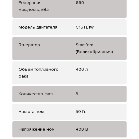
Резервная
660
мощность, кВа
Модель двигателя
C16TE1W
Генератор
Stamford
(Великобритания)
Объем топливного
400 л
бака
Количество фаз
3
Частота ном.
50 Гц
Напряжение ном.
400 В