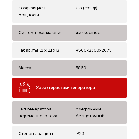
Коэффициент
0.8 (cos φ)
мощности
Система охлаждения
жидкостное
Габариты, Д x Ш x В
4500x2300x2675
Масса
5860
Характеристики генератора
Тип генератора
синхронный,
переменного тока
бесщеточный
Степень защиты
IP23