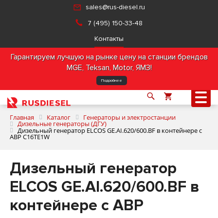
sales@rus-diesel.ru
7 (495) 150-33-48
Контакты
Гарантируем лучшую на рынке цену на станции брендов
MGE, Teksan, Motor, ЯМЗ!
Подробнее
Главная
Каталог
Генераторы и электростанции
Дизельные генераторы (ДГУ)
Дизельный генератор ELCOS GE.AI.620/600.BF в контейнере с
АВР C16TE1W
О компании
Дизельный генератор
Продукция
ELCOS GE.AI.620/600.BF в
Услуги
контейнере с АВР