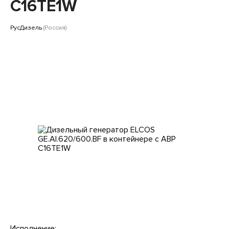
Клиентам
C16TE1W
РусДизель
(Россия)
Исполнение: