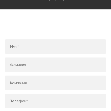
Заполните форму или позвоните
по телефону
7 (495) 150-33-48
Имя*
Фамилия
Компания
Телефон*