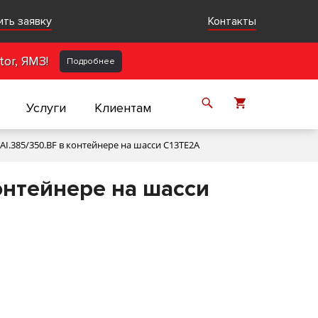
ить заявку
Контакты
or, ЯМЗ!
Подробнее
Услуги
Клиентам
I.385/350.BF в контейнере на шасси C13TE2A
онтейнере на шасси