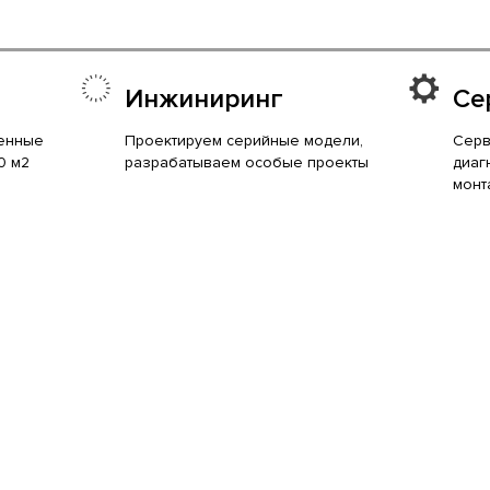
Инжиниринг
Се
енные
Проектируем серийные модели,
Серв
0 м2
разрабатываем особые проекты
диаг
монт