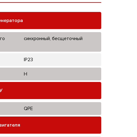
енератора
го
синхронный, бесщеточный
IP23
H
У
QPE
вигателя