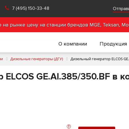
7 (495) 150-33-48
Отправ
на рынке цену на станции брендов MGE, Teksan, Mot
О компании
Продукция
ии
Дизельные генераторы (ДГУ)
Дизельный генератор ELCOS GE.A
 ELCOS GE.AI.385/350.BF в к
?