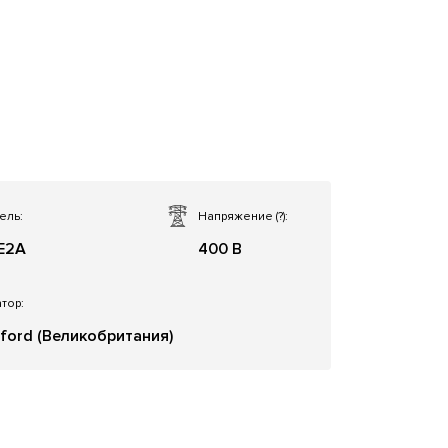
ель:
Напряжение
(?)
:
E2A
400 В
тор:
ford (Великобритания)