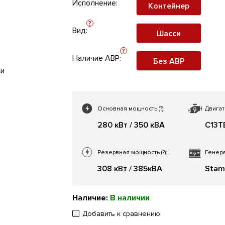
Исполнение:
Контейнер
?
Вид:
Шасси
?
Наличие АВР:
Без АВР
Основная мощность
(?)
:
Двигат
280 кВт / 350 кВА
C13T
Резервная мощность
(?)
:
Генера
308 кВт / 385кВА
Stam
Наличие:
В наличии
Добавить к сравнению