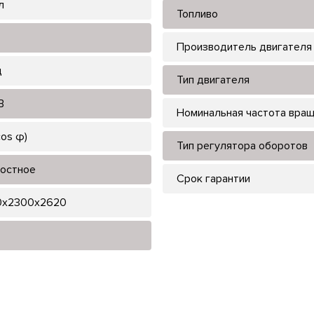
л
Топливо
Производитель двигателя
ц
Тип двигателя
В
Номинальная частота вра
cos φ)
Тип регулятора оборотов
остное
Срок гарантии
0x2300x2620