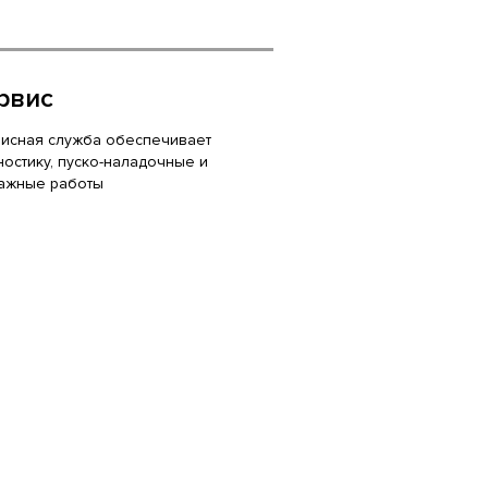
рвис
исная служба обеспечивает
ностику, пуско-наладочные и
ажные работы