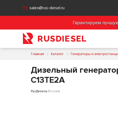
sales@rus-diesel.ru
Гарантируем лучшую 
Главная
Каталог
Генераторы и электростанц
Дизельный генератор
C13TE2A
РусДизель
(Россия)