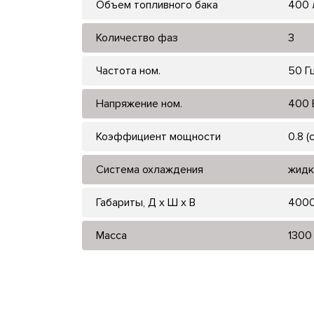
Объем топливного бака
400 
Количество фаз
3
Частота ном.
50 Г
Напряжение ном.
400 
Коэффициент мощности
0.8 (
Система охлаждения
жидк
Габариты, Д x Ш x В
400
Масса
1300