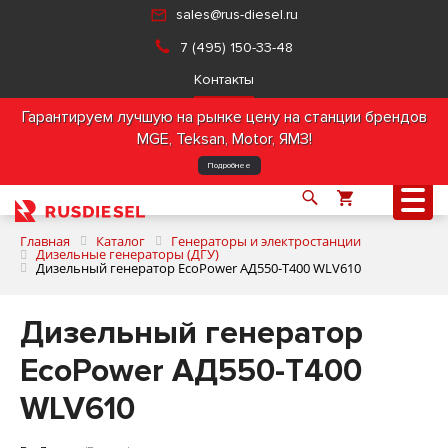
sales@rus-diesel.ru
7 (495) 150-33-48
Контакты
Гарантируем лучшую на рынке цену на станции брендов
MGE, Teksan, Motor, ЯМЗ!
Подробнее
Главная
Каталог
Генераторы и электростанции
Дизельные генераторы (ДГУ)
Дизельный генератор EcoPower АД550-T400 WLV610
О компании
Дизельный генератор
Продукция
EcoPower АД550-T400
WLV610
Услуги