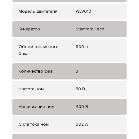
Модель двигателя
WLV610
Генератор
Stamford Tech
Объем топливного
900 л
бака
Количество фаз
3
Частота ном.
50 Гц
Напряжение ном.
400 В
Сила тока ном.
992 А