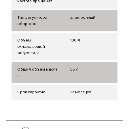
частота вращения
Тип регулятора
электронный
оборотов
Объем
130 л
охлаждающей
жидкости, л
Общий объем масла,
55 л
л
Срок гарантии
12 месяцев