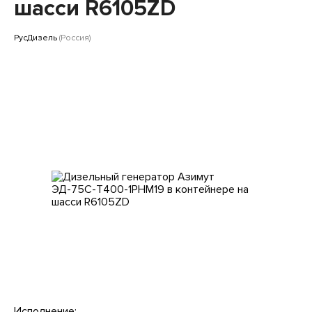
Клиентам
шасси R6105ZD
РусДизель
(Россия)
Исполнение: