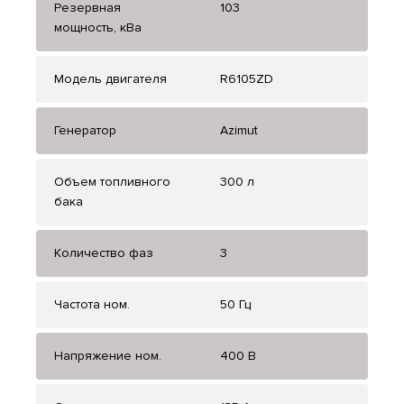
Резервная
103
мощность, кВа
Модель двигателя
R6105ZD
Генератор
Azimut
Объем топливного
300 л
бака
Количество фаз
3
Частота ном.
50 Гц
Напряжение ном.
400 В