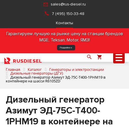
sales@rus-diesel.ru
7 (495) 150-33-48
Контакты
Гарантируем лучшую на рынке цену на станции брендов
MGE, Teksan, Motor, ЯМЗ!
Подробнее
Главная
Каталог
Генераторы и электростанции
Дизельные генераторы (ДГУ)
Дизельный генератор Азимут ЭД-75С-Т400-1РНМ19 в
контейнере на шасси R6105ZD
О компании
Дизельный генератор
Продукция
Азимут ЭД-75С-Т400-
Услуги
1РНМ19 в контейнере на