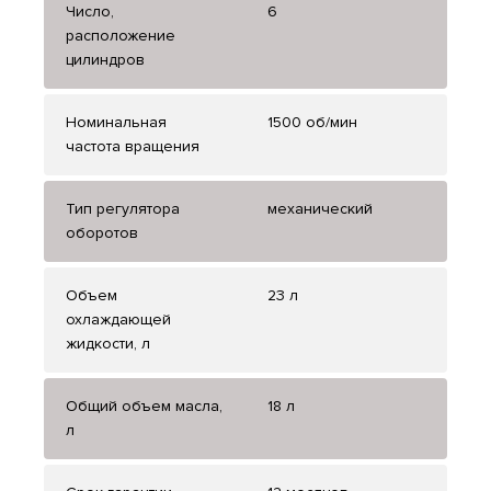
Число,
6
расположение
цилиндров
Номинальная
1500 об/мин
частота вращения
Тип регулятора
механический
оборотов
Объем
23 л
охлаждающей
жидкости, л
Общий объем масла,
18 л
л