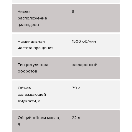
Число,
8
расположение
цилиндров
Номинальная
1500 об/мин
частота вращения
Тип регулятора
электронный
оборотов
Объем
79 л
охлаждающей
жидкости, л
Общий объем масла,
22 л
л