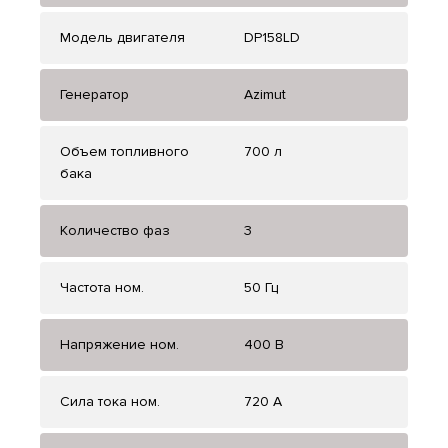
Модель двигателя
DP158LD
Генератор
Azimut
Объем топливного
700 л
бака
Количество фаз
3
Частота ном.
50 Гц
Напряжение ном.
400 В
Сила тока ном.
720 А