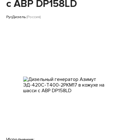
Клиентам
с АВР DP158LD
РусДизель
(Россия)
Исполнение: