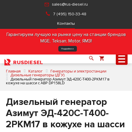
sales@rus-diesel.ru
7 (495) 150-33-48
Контакты
Гарантируем лучшую на рынке цену на станции брендов
MGE, Teksan, Motor, ЯМЗ!
Подробнее
Главная
Каталог
Генераторы и электростанции
Дизельные генераторы (ДГУ)
Дизельный генератор Азимут ЭД-420С-Т400-2РКМ17 в
кожухе на шасси с АВР DP158LD
О компании
Дизельный генератор
Продукция
Азимут ЭД-420С-Т400-
Услуги
2РКМ17 в кожухе на шасси