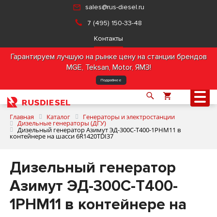
sales@rus-diesel.ru
7 (495) 150-33-48
Контакты
Гарантируем лучшую на рынке цену на станции брендов
MGE, Teksan, Motor, ЯМЗ!
Подробнее
Главная
Каталог
Генераторы и электростанции
Дизельные генераторы (ДГУ)
Дизельный генератор Азимут ЭД-300С-Т400-1РНМ11 в
контейнере на шасси 6R1420TDI37
О компании
Дизельный генератор
Продукция
Азимут ЭД-300С-Т400-
Услуги
1РНМ11 в контейнере на