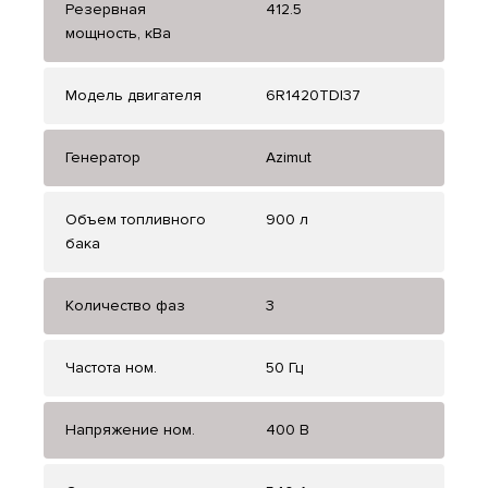
Резервная
412.5
мощность, кВа
Модель двигателя
6R1420TDI37
Генератор
Azimut
Объем топливного
900 л
бака
Количество фаз
3
Частота ном.
50 Гц
Напряжение ном.
400 В