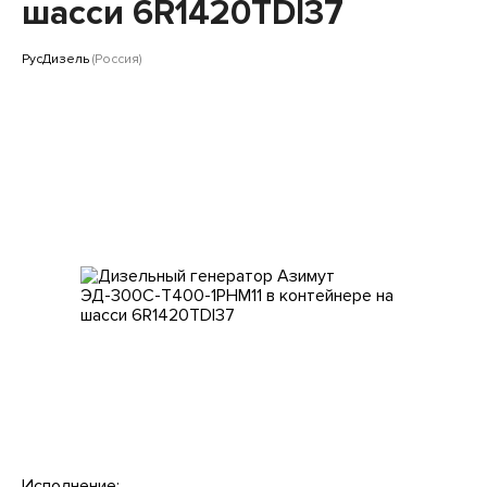
Клиентам
шасси 6R1420TDI37
РусДизель
(Россия)
Исполнение: