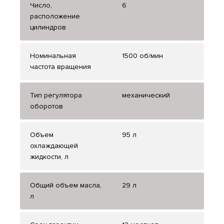
Число,
6
расположение
цилиндров
Номинальная
1500 об/мин
частота вращения
Тип регулятора
механический
оборотов
Объем
95 л
охлаждающей
жидкости, л
Общий объем масла,
29 л
л