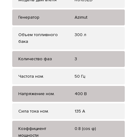
Генератор
Azimut
Объем топливного
300 л
бака
Количество фаз
3
Частота ном.
50 Гц
Напряжение ном.
400 В
Сила тока ном.
135 А
Коэффициент
0.8 (cos φ)
мощности