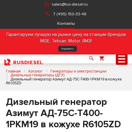
sales@rus-diesel.ru
7 (495) 150-33-48
Контакты
Гарантируем лучшую на рынке цену на станции брендов
MGE, Teksan, Motor, ЯМЗ!
Подробнее
Главная
Каталог
Генераторы и электростанции
Дизельные генераторы (ДГУ)
Дизельный генератор Азимут АД-75С-Т400-1РКМ19 в кожухе
R6105ZD
О компании
Дизельный генератор
Продукция
Азимут АД-75С-Т400-
Услуги
1РКМ19 в кожухе R6105ZD