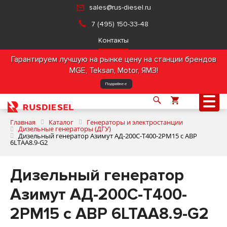
sales@rus-diesel.ru
7 (495) 150-33-48
Контакты
Гарантируем лучшую на рынке цену на станции брендов
MGE, Teksan, Motor, ЯМЗ!
Подробнее
Главная
Каталог
Генераторы и электростанции
Дизельные генераторы (ДГУ)
Дизельный генератор Азимут АД-200С-Т400-2РМ15 с АВР
6LTAA8.9-G2
О компании
Дизельный генератор
Продукция
Азимут АД-200С-Т400-
Услуги
2РМ15 с АВР 6LTAA8.9-G2