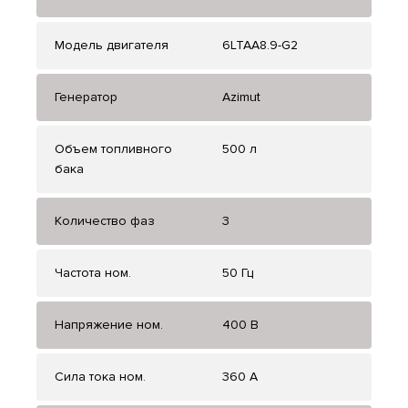
Модель двигателя
6LTAA8.9-G2
Генератор
Azimut
Объем топливного
500 л
бака
Количество фаз
3
Частота ном.
50 Гц
Напряжение ном.
400 В
Сила тока ном.
360 А