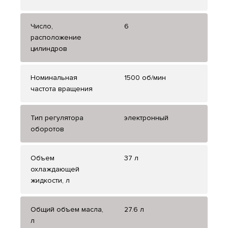
Число,
6
расположение
цилиндров
Номинальная
1500 об/мин
частота вращения
Тип регулятора
электронный
оборотов
Объем
37 л
охлаждающей
жидкости, л
Общий объем масла,
27.6 л
л