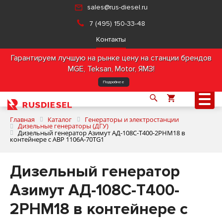
sales@rus-diesel.ru
7 (495) 150-33-48
Контакты
Гарантируем лучшую на рынке цену на станции брендов
MGE, Teksan, Motor, ЯМЗ!
Подробнее
Главная
Каталог
Генераторы и электростанции
Дизельные генераторы (ДГУ)
Дизельный генератор Азимут АД-108С-Т400-2РНМ18 в
контейнере с АВР 1106A-70TG1
О компании
Дизельный генератор
Продукция
Азимут АД-108С-Т400-
Услуги
2РНМ18 в контейнере с