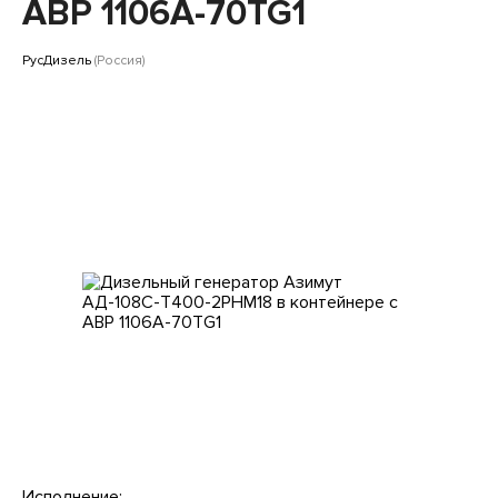
Клиентам
АВР 1106A-70TG1
РусДизель
(Россия)
Исполнение: