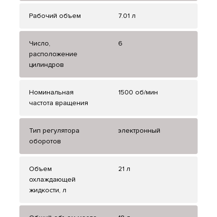
Рабочий объем
7.01 л
Число,
6
расположение
цилиндров
Номинальная
1500 об/мин
частота вращения
Тип регулятора
электронный
оборотов
Объем
21 л
охлаждающей
жидкости, л