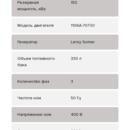
Резервная
150
мощность, кВа
Модель двигателя
1106A-70TG1
Генератор
Leroy Somer
Объем топливного
330 л
бака
Количество фаз
3
Частота ном.
50 Гц
Напряжение ном.
400 В