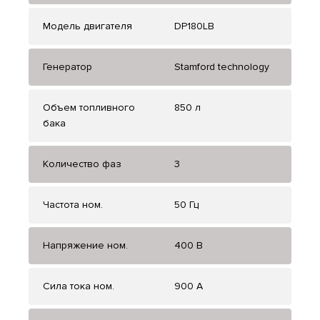
Модель двигателя
DP180LB
Генератор
Stamford technology
Объем топливного
850 л
бака
Количество фаз
3
Частота ном.
50 Гц
Напряжение ном.
400 В
Сила тока ном.
900 А