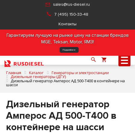
sales@rus-diesel.ru
7 (495) 150-33-48
Контакты
Гарантируем лучшую на рынке цену на станции брендов
MGE, Teksan, Motor, ЯМЗ!
Подробнее
Главная
Каталог
Генераторы и электростанции
Дизельные генераторы (ДГУ)
Дизельный генератор Амперос АД 500-Т400 в контейнере на
шасси
О компании
Дизельный генератор
Продукция
Амперос АД 500-Т400 в
Услуги
контейнере на шасси