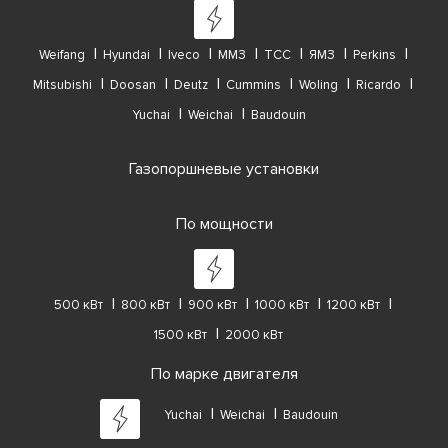
Weifang
Hyundai
Iveco
ММЗ
ТСС
ЯМЗ
Perkins
Mitsubishi
Doosan
Deutz
Cummins
Woling
Ricardo
Yuchai
Weichai
Baudouin
Газопоршневые установки
По мощности
500 кВт
800 кВт
900 кВт
1000 кВт
1200 кВт
1500 кВт
2000 кВт
По марке двигателя
Yuchai
Weichai
Baudouin