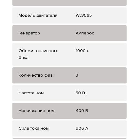
Модель двигателя
WLV565
Генератор
Амперос
Объем топливного
1000 л
бака
Количество фаз
3
Частота ном.
50 Гц
Напряжение ном.
400 В
Сила тока ном.
906 А