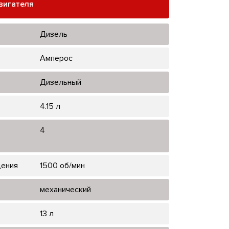
вигателя
Дизель
Амперос
Дизельный
4.15 л
4
щения
1500 об/мин
механический
13 л