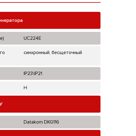
енератора
е)
UC224E
го
синхронный, бесщеточный
IP23\IP21
H
У
Datakom DKG116