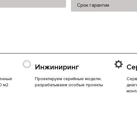
Срок гарантии
Инжиниринг
Се
енные
Проектируем серийные модели,
Серв
0 м2
разрабатываем особые проекты
диаг
монт