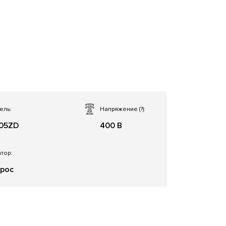
ель:
Напряжение
(?)
:
05ZD
400 В
тор:
рос