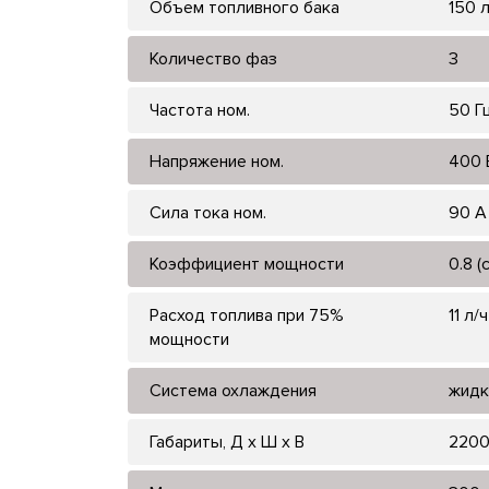
Объем топливного бака
150 
Количество фаз
3
Частота ном.
50 Г
Напряжение ном.
400 
Сила тока ном.
90 А
Коэффициент мощности
0.8 (
Расход топлива при 75%
11 л/ч
мощности
Система охлаждения
жидк
Габариты, Д x Ш x В
2200