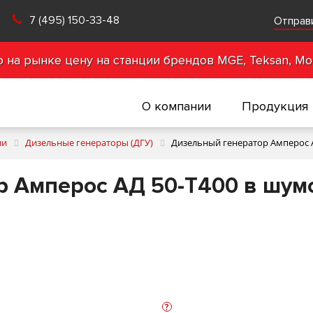
7 (495) 150-33-48
Отправ
на рынке цену на станции брендов MGE, Teksan, Mot
О компании
Продукция
ии
Дизельные генераторы (ДГУ)
Дизельный генератор Амперос 
р Амперос АД 50-Т400 в шум
?