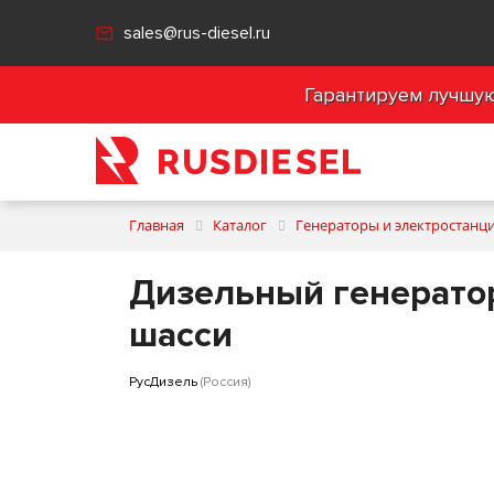
sales@rus-diesel.ru
Гарантируем лучшую 
Главная
Каталог
Генераторы и электростанц
Дизельный генерато
шасси
РусДизель
(Россия)