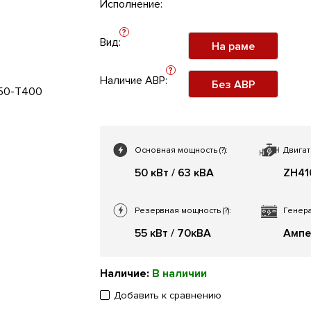
Исполнение:
?
Вид:
На раме
?
Наличие АВР:
Без АВР
Основная мощность
(?)
:
Двигат
50 кВт / 63 кВА
ZH41
Резервная мощность
(?)
:
Генера
55 кВт / 70кВА
Ампе
Наличие:
В наличии
Добавить к сравнению