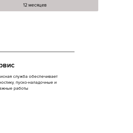
12 месяцев
рвис
исная служба обеспечивает
ностику, пуско-наладочные и
ажные работы