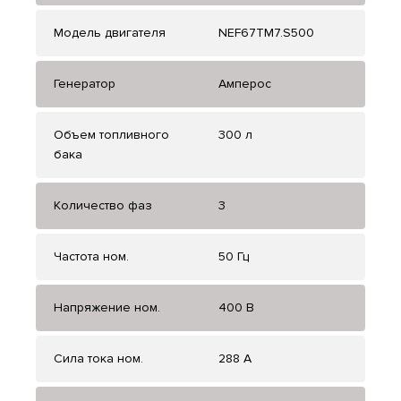
Модель двигателя
NEF67TM7.S500
Генератор
Амперос
Объем топливного
300 л
бака
Количество фаз
3
Частота ном.
50 Гц
Напряжение ном.
400 В
Сила тока ном.
288 А