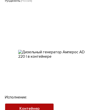
Клиентам
РусДизель
(Россия)
Исполнение:
Контейнер