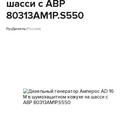
Клиентам
шасси с АВР
80313AM1P.S550
РусДизель
(Россия)