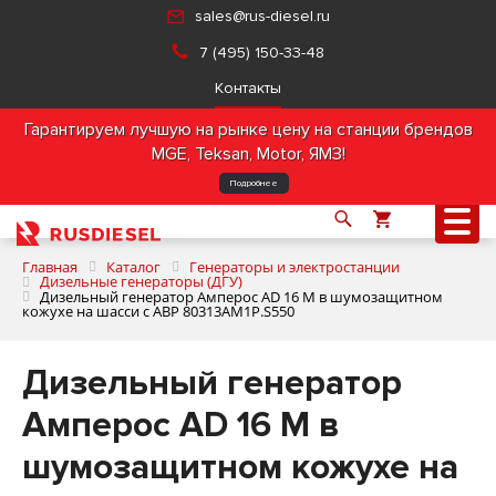
sales@rus-diesel.ru
7 (495) 150-33-48
Контакты
Гарантируем лучшую на рынке цену на станции брендов
MGE, Teksan, Motor, ЯМЗ!
Подробнее
Главная
Каталог
Генераторы и электростанции
Дизельные генераторы (ДГУ)
Дизельный генератор Амперос AD 16 M в шумозащитном
кожухе на шасси с АВР 80313AM1P.S550
О компании
Дизельный генератор
Продукция
Амперос AD 16 M в
Услуги
шумозащитном кожухе на