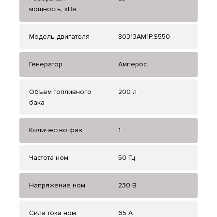
мощность, кВа
Модель двигателя
80313AM1P.S550
Генератор
Амперос
Объем топливного
200 л
бака
Количество фаз
1
Частота ном.
50 Гц
Напряжение ном.
230 В
Сила тока ном.
65 А