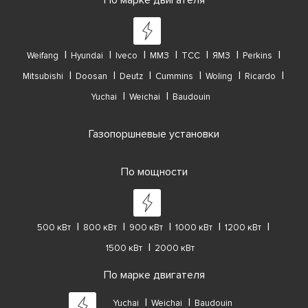
По марке двигателя
Weifang
Hyundai
Iveco
ММЗ
ТСС
ЯМЗ
Perkins
Mitsubishi
Doosan
Deutz
Cummins
Woling
Ricardo
Yuchai
Weichai
Baudouin
Газопоршневые установки
По мощности
500 кВт
800 кВт
900 кВт
1000 кВт
1200 кВт
1500 кВт
2000 кВт
По марке двигателя
Yuchai
Weichai
Baudouin