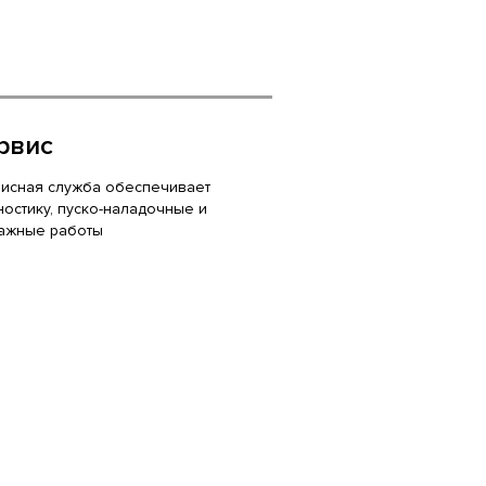
рвис
исная служба обеспечивает
ностику, пуско-наладочные и
ажные работы