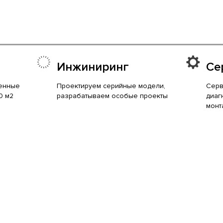
Инжиниринг
Се
енные
Проектируем серийные модели,
Серв
0 м2
разрабатываем особые проекты
диаг
монт