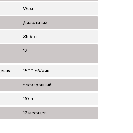
Wuxi
Дизельный
35.9 л
12
щения
1500 об/мин
электронный
110 л
12 месяцев