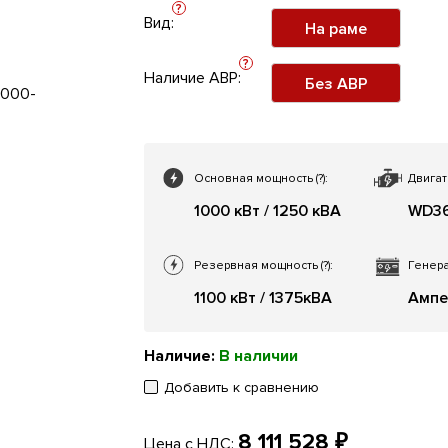
?
Вид:
На раме
?
Наличие АВР:
Без АВР
Основная мощность
(?)
:
Двигат
1000 кВт / 1250 кВА
WD36
Резервная мощность
(?)
:
Генера
1100 кВт / 1375кВА
Ампе
Наличие:
В наличии
Добавить к сравнению
8 111 528 ₽
Цена с НДС: