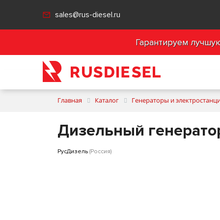
sales@rus-diesel.ru
Гарантируем лучшую 
Главная
Каталог
Генераторы и электростанц
Дизельный генерато
РусДизель
(Россия)