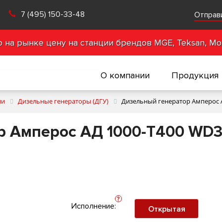
7 (495) 150-33-48
Отправ
на рынке цену на станции брендов MGE, Teksan, Mot
О компании
Продукция
ии
Дизельные генераторы (ДГУ)
Дизельный генератор Амперос 
р Амперос АД 1000-Т400 WD
?
Исполнение:
Открытая