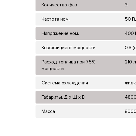
Количество фаз
3
Частота ном.
50 Г
Напряжение ном.
400 
Коэффициент мощности
0.8 (
Расход топлива при 75%
210 л
мощности
Система охлаждения
жидк
Габариты, Д x Ш x В
4800
Масса
800