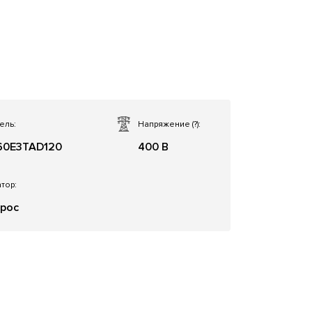
ель:
Напряжение
(?)
:
0E3TAD120
400 В
тор:
рос