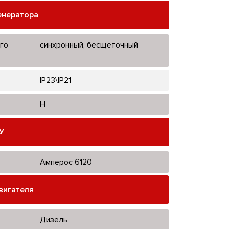
енератора
го
синхронный, бесщеточный
IP23\IP21
H
У
Амперос 6120
вигателя
Дизель